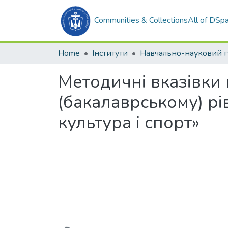
Communities & Collections
All of DSp
Home
Інститути
Методичні вказівки
(бакалаврському) рі
культура і спорт»
Loading...