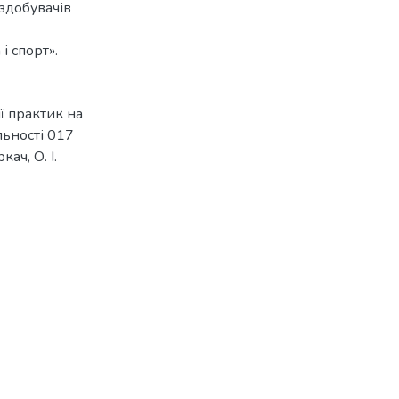
здобувачів
і спорт».
ї практик на
льності 017
ач, О. І.