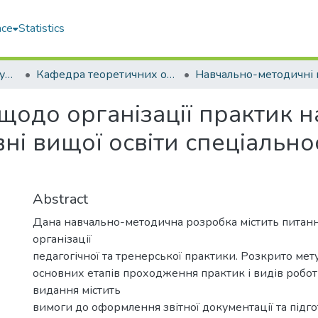
ace
Statistics
Навчально-науковий гуманітарний інститут (ННГІ)
Кафедра теоретичних основ олімпійського та професійного спорту (ТООтаПС)
 щодо організації практик 
вні вищої освіти спеціально
Abstract
Дана навчально-методична розробка містить питанн
організації
педагогічної та тренерської практики. Розкрито мету
основних етапів проходження практик і видів робо
видання містить
вимоги до оформлення звітної документації та підгот