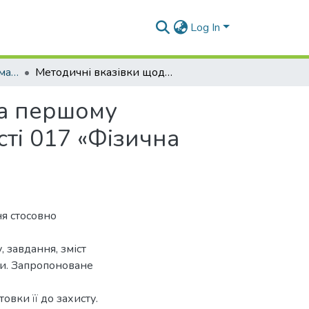
Log In
Навчально-методичні матеріали (ТООтаПС)
Методичні вказівки щодо організації практик на першому (бакалаврському) рівні вищої освіти спеціальності 017 «Фізична культура і спорт»
на першому
сті 017 «Фізична
я стосовно
, завдання, зміст
ти. Запропоноване
овки її до захисту.