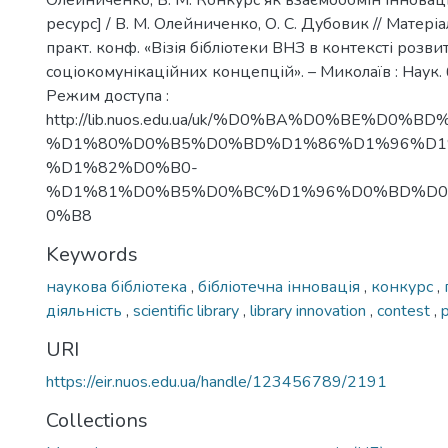
Олейниченко, В. М. Конкурс як взаємообмін іннова
ресурс] / В. М. Олейниченко, О. С. Дубовик // Матеріа
практ. конф. «Візія бібліотеки ВНЗ в контексті розви
соціокомунікаційних концепцій». – Миколаїв : Наук. 
Режим доступа :
http://lib.nuos.edu.ua/uk/%D0%BA%D0%BE%D0%
%D1%80%D0%B5%D0%BD%D1%86%D1%96%D1
%D1%82%D0%B0-
%D1%81%D0%B5%D0%BC%D1%96%D0%BD%D
0%B8
Keywords
наукова бібліотека
,
бібліотечна інновація
,
конкурс
,
діяльність
,
scientific library
,
library innovation
,
contest
,
p
URI
https://eir.nuos.edu.ua/handle/123456789/2191
Collections