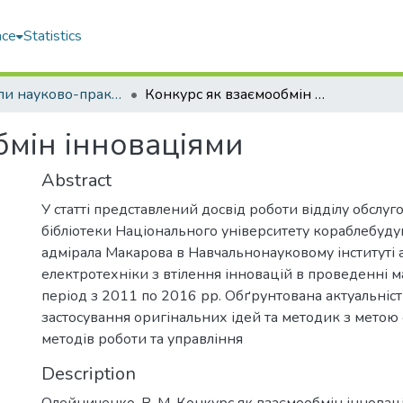
ace
Statistics
Матеріали науково-практичних заходів (НБ)
Конкурс як взаємообмін інноваціями
бмін інноваціями
Abstract
У статті представлений досвід роботи відділу обслу
бібліотеки Національного університету кораблебуду
адмірала Макарова в Навчальнонауковому інституті 
електротехніки з втілення інновацій в проведенні м
період з 2011 по 2016 рр. Обґрунтована актуальніст
застосування оригінальних ідей та методик з метою 
методів роботи та управління
Description