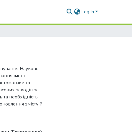
Log In
говування Наукової
вання імені
автоматики та
асових заходів за
ь та необхідність
оновлення змісту й