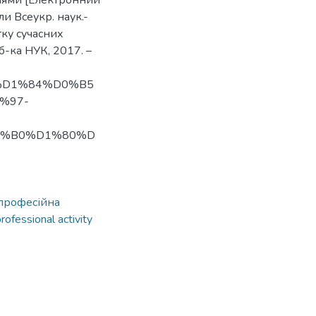
ціями [Електронний
ли Всеукр. наук.-
тку сучасних
б-ка НУК, 2017. –
BD%D1%84%D0%B5
%97-
0%B0%D1%80%D
професійна
rofessional activity