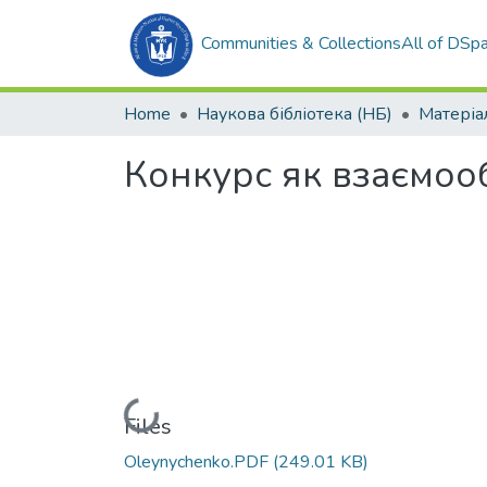
Communities & Collections
All of DSp
Home
Наукова бібліотека (НБ)
Конкурс як взаємоо
Loading...
Files
Oleynychenko.PDF
(249.01 KB)