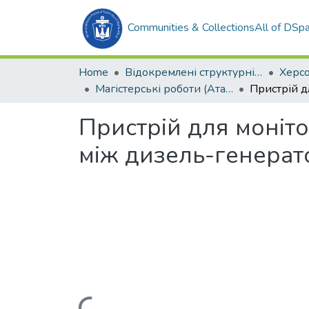
Communities & Collections
All of DSp
Home
Відокремлені структурні підрозділи НУК ім. адм. Макарова
Магістерські роботи (АтаЕУ)
Пристрій для моніт
між дизель-генерат