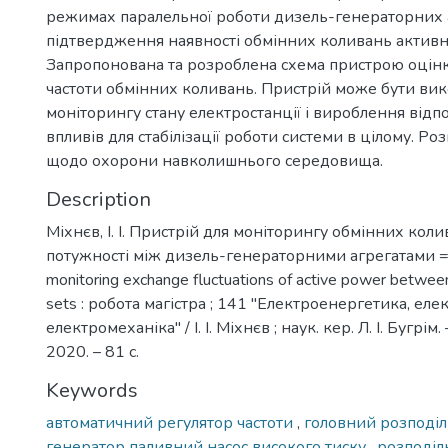
режимах паралельної роботи дизель-генераторних а
підтвердження наявності обмінних коливань активно
Запропонована та розроблена схема пристрою оцінк
частоти обмінних коливань. Пристрій може бути ви
моніторингу стану електростанції і вироблення від
впливів для стабілізації роботи системи в цілому. Ро
щодо охорони навколишнього середовища.
Description
Міхнєв, І. І. Пристрій для моніторингу обмінних кол
потужності між дизель-генераторними агрегатами = 
monitoring exchange fluctuations of active power betwee
sets : робота магістра ; 141 "Електроенергетика, еле
електромеханіка" / І. І. Міхнєв ; наук. кер. Л. І. Бугрім
2020. – 81 с.
Keywords
автоматичний регулятор частоти
,
головний розподі
генератор паливний насос високого тиску
,
розподіл