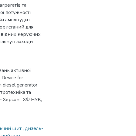
грегатів та
ї потужності.
и амплітуди і
користаний для
повідних керуючих
зглянуті заходи
ивань активної
Device for
n diesel generator
ктротехніка та
. – Херсон : ХФ НУК,
льчий щит
,
дизель-
ьчий щит