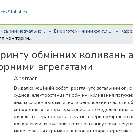
ace
Statistics
Херсонський навчально-науковий інститут НУК ім. адм. Макарова (ХННІ НУК)
Енерготехнічний факультет
Пристрій для моніторингу обмінних коливань активної потужності між дизель-генераторними агрегатами
орингу обмінних коливань а
орними агрегатами
Abstract
В кваліфікаційній роботі розглянуто загальний опис
суднові електростанції та обмінні коливання потужн
аналіз систем автоматичного регулювання частоти о
синхронного генератора. Здійснено моделювання п
дизель-генераторних агрегатів з нерівномірністю по
враховуючи ланку запізнювання і ланку зони нечутли
моделювання отриманні відповідні характеристики 