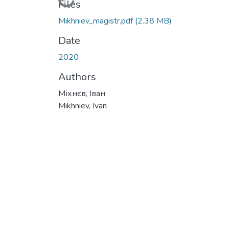
Loading...
Files
Mikhniev_magistr.pdf
(2.38 MB)
Date
2020
Authors
Міхнєв, Іван
Mikhniev, Ivan