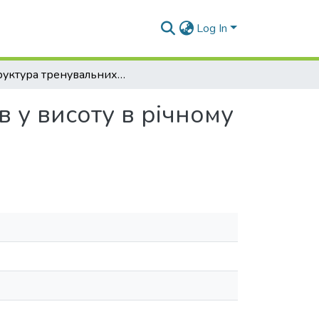
Log In
Структура тренувальних навантажень стрибунів у висоту в річному циклі підготовки
 у висоту в річному