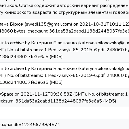
актиков. Статья содержит авторский вариант распределе
ту юниорского возраста по структурным элементам годово
тлана Бірюк (swedi135@gmail.com) on 2021-10-31T10:11:12Z N
248060 bytes, checksum: 361da53a2dabd1138d2448037fe3e
y into archive by Катерина Білоножко (kateryna.bilonozhko@nu
) No. of bitstreams: 1 Ped-visnyk-65-2019-6.pdf: 248060 by
138d2448037fe3e6a5 (MD5)
y into archive by Катерина Білоножко (kateryna.bilonozhko@nu
) No. of bitstreams: 1 Ped-visnyk-65-2019-6.pdf: 248060 by
138d2448037fe3e6a5 (MD5)
 DSpace on 2021-11-12T09:36:53Z (GMT). No. of bitstreams: 
hecksum: 361da53a2dabd1138d2448037fe3e6a5 (MD5)
)
edu.ua/handle/123456789/4574