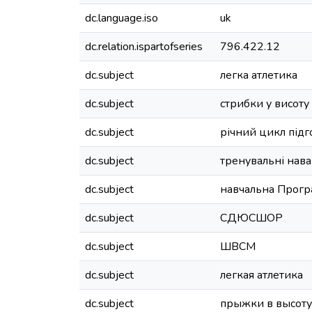
dc.language.iso
uk
dc.relation.ispartofseries
796.422.12
dc.subject
легка атлетика
dc.subject
стрибки у висоту
dc.subject
річний цикл підг
dc.subject
тренувальні нав
dc.subject
навчальна Прог
dc.subject
СДЮСШОР
dc.subject
ШВСМ
dc.subject
легкая атлетика
dc.subject
прыжки в высоту