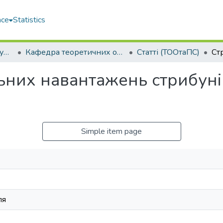
ace
Statistics
Навчально-науковий гуманітарний інститут (ННГІ)
Кафедра теоретичних основ олімпійського та професійного спорту (ТООтаПС)
Статті (ТООтаПС)
ьних навантажень стрибунів
Simple item page
ля