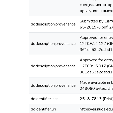
специалистов-пр
прыгунов в высо
Submitted by Сві
dc.description.provenance
65-2019-6.pdf: 
Approved for entr
dc.description.provenance
12T09:14:12Z (GMT
361da53a2dabd1
Approved for entr
dc.description.provenance
12T09:15:01Z (GMT
361da53a2dabd1
Made available in
dc.description.provenance
248060 bytes, c
dc.identifier.issn
2518-7813 (Print
dc.identifier.uri
https://eir.nuos.