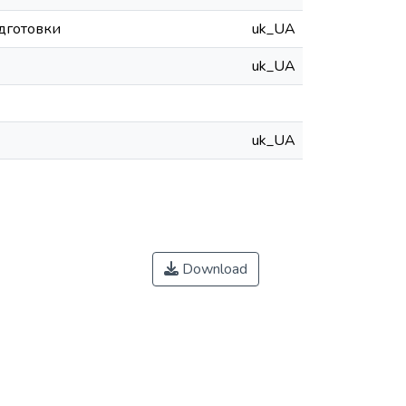
ідготовки
uk_UA
uk_UA
uk_UA
Download