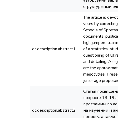
авторський варіа
структурними ел
The article is devo
years by correcting
Schools of Sportsma
documents, publicat
high jumpers train
dc.description.abstract1
of a statistical st
questioning of Ukra
and detailing. A si
are the approximate
mesocycles. Present
junior age propose
Статья посвящен
возрасте 18-19 
программы по л
dc.description.abstract2
на изучении и а
вопросу, а также