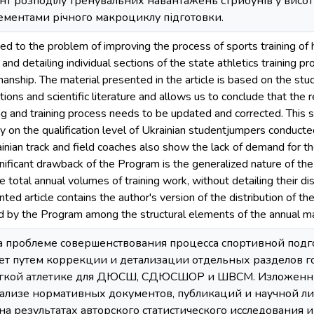
нт розподілу тренувальних навантажень стрибунів у висоту
ементами річного макроциклу підготовки.
ted to the problem of improving the process of sports training o
 and detailing individual sections of the state athletics training 
nship. The material presented in the article is based on the stud
ions and scientific literature and allows us to conclude that the 
ing and training process needs to be updated and corrected. This 
udy on the qualification level of Ukrainian studentjumpers conducte
inian track and field coaches also show the lack of demand for th
gnificant drawback of the Program is the generalized nature of t
 total annual volumes of training work, without detailing their di
ed article contains the author's version of the distribution of the
d by the Program among the structural elements of the annual mac
а проблеме совершенствования процесса спортивной подго
лет путем коррекции и детализации отдельных разделов 
егкой атлетике для ДЮСШ, СДЮСШОР и ШВСМ. Изложенный
нализе нормативных документов, публикаций и научной л
 на результатах авторского статистического исследования