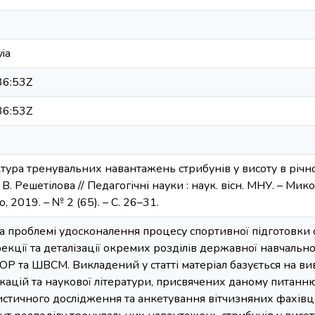
yia
36:53Z
36:53Z
ктура тренувальних навантажень стрибунів у висоту в річном
 В. Решетілова // Педагогічні науки : наук. вісн. МНУ. – Микол
 2019. – № 2 (65). – С. 26–31.
а проблемі удосконалення процесу спортивної підготовки 
екції та деталізації окремих розділів державної навчально
а ШВСМ. Викладений у статті матеріал базується на вивч
ікацій та наукової літератури, присвячених даному питанню
истичного дослідження та анкетування вітчизняних фахівці