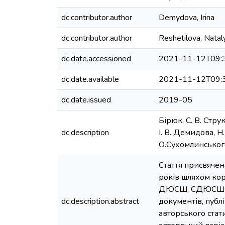
dc.contributor.author
Demydova, Irina
dc.contributor.author
Reshetilova, Natal
dc.date.accessioned
2021-11-12T09:
dc.date.available
2021-11-12T09:
dc.date.issued
2019-05
Бірюк, С. В. Стру
dc.description
І. В. Демидова, Н.
О.Сухомлинського,
Стаття присвячен
років шляхом кор
ДЮСШ, СДЮСШОР т
dc.description.abstract
документів, публ
авторського стат