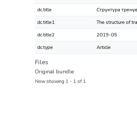
dc.title
Структура тренув
dc.title1
The structure of tra
dc.title2
2019-05
dc.type
Article
Files
Original bundle
Now showing
1 - 1 of 1