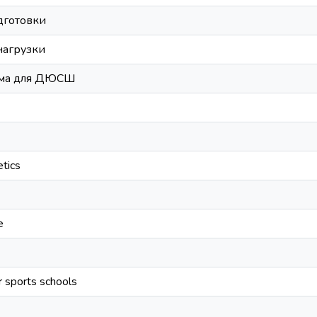
дготовки
нагрузки
мма для ДЮСШ
etics
e
r sports schools