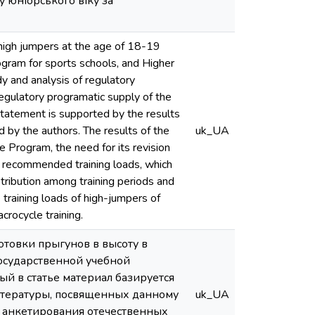
 юніорського віку за
f high jumpers at the age of 18-19
program for sports schools, and Higher
y and analysis of regulatory
regulatory programatic supply of the
statement is supported by the results
d by the authors. The results of the
uk_UA
e Program, the need for its revision
he recommended training loads, which
stribution among training periods and
 training loads of high-jumpers of
rocycle training.
товки прыгунов в высоту в
государственной учебной
 в статье материал базируется
итературы, посвященных данному
uk_UA
 и анкетирования отечественных