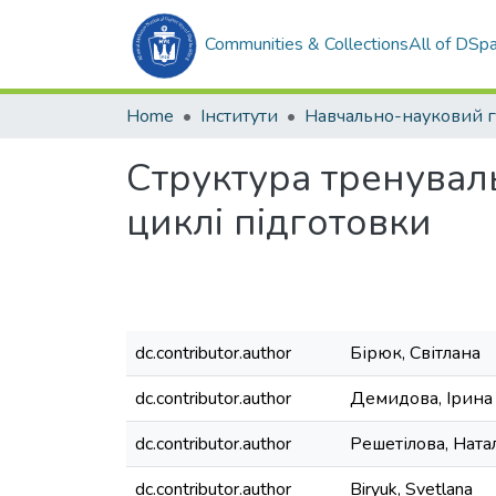
Communities & Collections
All of DSp
Home
Інститути
Структура тренувал
циклі підготовки
dc.contributor.author
Бірюк, Світлана
dc.contributor.author
Демидова, Ірина
dc.contributor.author
Решетілова, Ната
dc.contributor.author
Biryuk, Svetlana