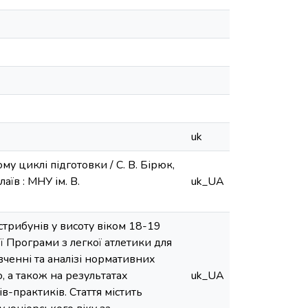
uk
у циклі підготовки / С. В. Бірюк,
аїв : МНУ ім. В.
uk_UA
стрибунів у висоту віком 18-19
ї Програми з легкої атлетики для
енні та аналізі нормативних
, а також на результатах
uk_UA
в-практиків. Стаття містить