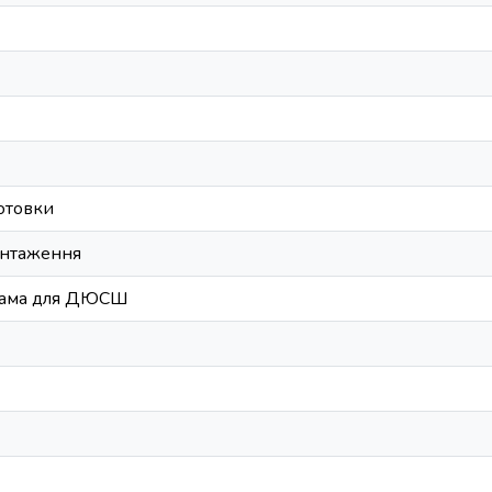
отовки
антаження
рама для ДЮСШ