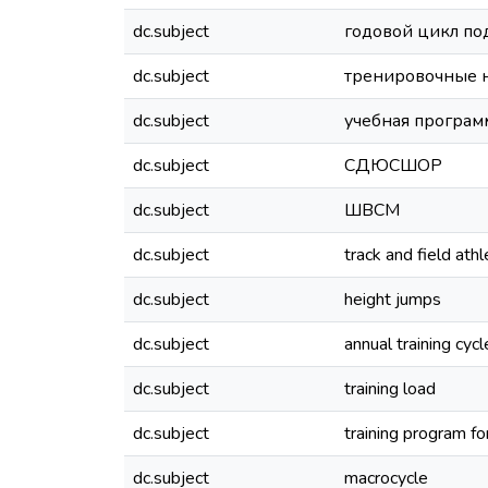
dc.subject
годовой цикл по
dc.subject
тренировочные 
dc.subject
учебная програ
dc.subject
СДЮСШОР
dc.subject
ШВСМ
dc.subject
track and field athl
dc.subject
height jumps
dc.subject
annual training cycl
dc.subject
training load
dc.subject
training program fo
dc.subject
macrocycle