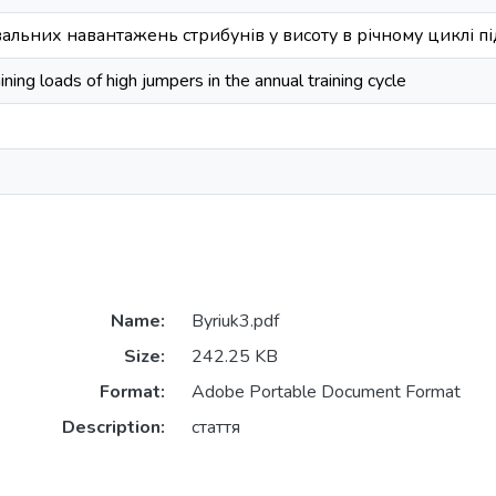
альних навантажень стрибунів у висоту в річному циклі п
ining loads of high jumpers in the annual training cycle
Name:
Byriuk3.pdf
Size:
242.25 KB
Format:
Adobe Portable Document Format
Description:
стаття