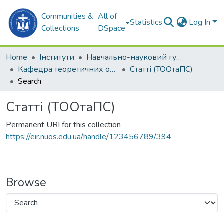
Communities &
All of
Statistics
Log In
Collections
DSpace
Home
Інститути
Навчально-науковий гуманітарний інститут (ННГІ)
Кафедра теоретичних основ олімпійського та професійного спорту (ТООтаПС)
Статті (ТООтаПС)
Search
Статті (ТООтаПС)
Permanent URI for this collection
https://eir.nuos.edu.ua/handle/123456789/394
Browse