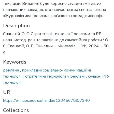
текстами. Видання буде корисно студентам вищих
навчальних закладів, хто навчається за спеціальністю
«Журналістика (реклама і зв’язки з громадськістю)».
Description
Спанатій, О. С. Стратегічні технології реклами та PR :
навч.-метод. рек. та вказівки до самостійної роботи / О.
С. Спанатій, О. В. Гінкевич. – Миколаїв : НУК, 2024. – 50
с.
Keywords
реклама
,
прикладні соціально-комунікаційні
технології
,
стратегічні технології у рекламі
,
сучасні PR-
технології
URI
https://eir.nuos.edu.ua/handle/123456789/7940
Collections