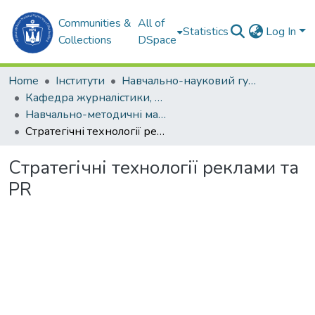
Communities &
All of
Statistics
Log In
Collections
DSpace
Home
Інститути
Навчально-науковий гуманітарний інститут (ННГІ)
Кафедра журналістики, реклами та PR-технологій
Навчально-методичні матеріали (ЖР та PR-технологій)
Стратегічні технології реклами та PR
Стратегічні технології реклами та
PR