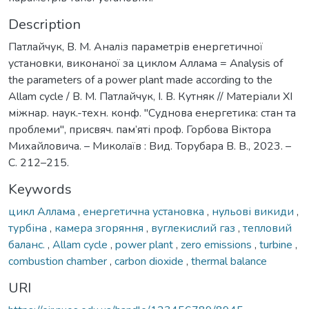
Description
Патлайчук, В. М. Аналіз параметрів енергетичної
установки, виконаної за циклом Аллама = Analysis of
the parameters of a power plant made according to the
Allam cycle / В. М. Патлайчук, І. В. Кутняк // Матеріали ХІ
міжнар. наук.-техн. конф. ''Суднова енергетика: стан та
проблеми'', присвяч. пам’яті проф. Горбова Віктора
Михайловича. – Миколаїв : Вид. Торубара В. В., 2023. –
С. 212–215.
Keywords
цикл Аллама
,
енергетична установка
,
нульові викиди
,
турбіна
,
камера згоряння
,
вуглекислий газ
,
тепловий
баланс.
,
Allam cycle
,
power plant
,
zero emissions
,
turbine
,
combustion chamber
,
carbon dioxide
,
thermal balance
URI