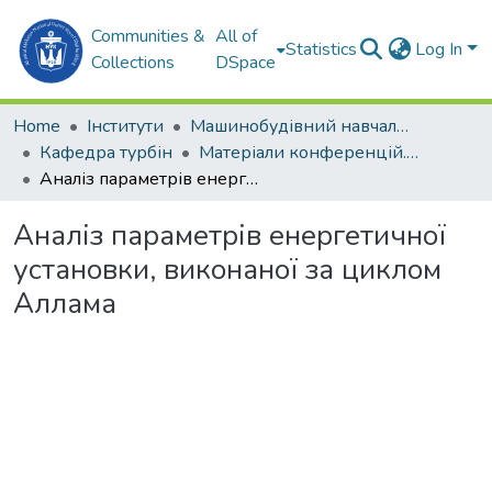
Communities &
All of
Statistics
Log In
Collections
DSpace
Home
Інститути
Машинобудівний навчально-науковий інститут (МННІ)
Кафедра турбін
Матеріали конференцій. Кафедра турбін.
Аналіз параметрів енергетичної установки, виконаної за циклом Аллама
Аналіз параметрів енергетичної
установки, виконаної за циклом
Аллама