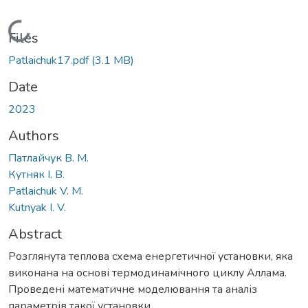
Loading...
Files
Patlaichuk17.pdf
(3.1 MB)
Date
2023
Authors
Патлайчук В. М.
Кутняк І. В.
Patlaichuk V. M.
Kutnyak I. V.
Abstract
Розглянута теплова схема енергетичної установки, яка
виконана на основі термодинамічного циклу Аллама.
Проведені математичне моделювання та аналіз
параметрів такої установки.