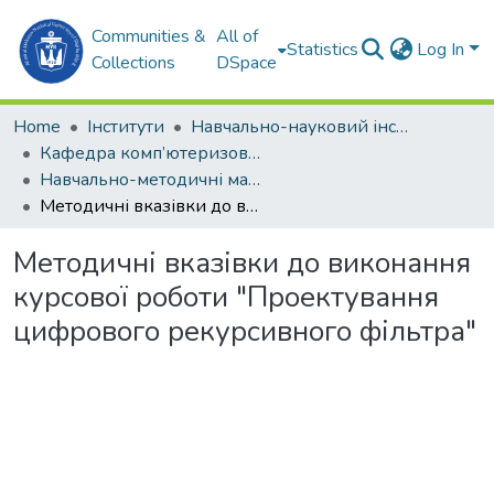
Communities &
All of
Statistics
Log In
Collections
DSpace
Home
Інститути
Навчально-науковий інститут автоматики та електротехніки (ННІАЕ)
Кафедра комп’ютеризованих систем управління (КСУ)
Навчально-методичні матеріали (КСУ)
Методичні вказівки до виконання курсової роботи "Проектування цифрового рекурсивного фільтра"
Методичні вказівки до виконання
курсової роботи "Проектування
цифрового рекурсивного фільтра"