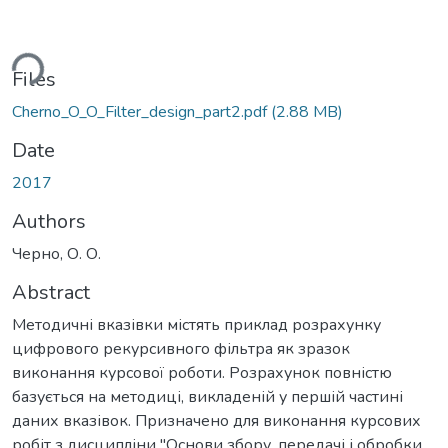
ding...
Files
Cherno_O_O_Filter_design_part2.pdf
(2.88 MB)
Date
2017
Authors
Черно, О. О.
Abstract
Методичні вказівки містять приклад розрахунку
цифрового рекурсивного фільтра як зразок
виконання курсової роботи. Розрахунок повністю
базується на методиці, викладеній у першій частині
даних вказівок. Призначено для виконання курсових
робіт з дисципліни "Основи збору, передачі і обробки