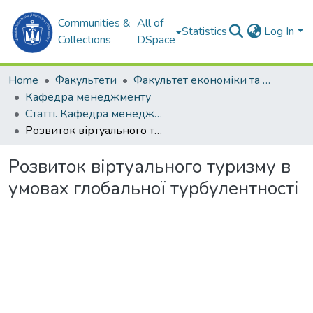
Communities &
All of
Statistics
Log In
Collections
DSpace
Home
Факультети
Факультет економіки та екології моря (ФЕЕМ)
Кафедра менеджменту
Статті. Кафедра менеджменту
Розвиток віртуального туризму в умовах глобальної турбулентності
Розвиток віртуального туризму в
умовах глобальної турбулентності