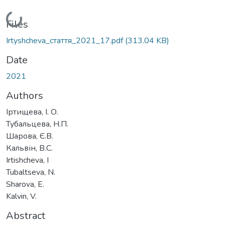
Loading...
Files
Irtyshcheva_стаття_2021_17.pdf
(313.04 KB)
Date
2021
Authors
Іртищева, І. О.
Тубальцева, Н.П.
Шарова, Є.В.
Кальвін, В.С.
Irtishcheva, I
Tubaltseva, N.
Sharova, E.
Kalvin, V.
Abstract