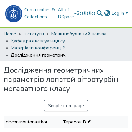
Communities &
All of
Statistics
Log In
Collections
DSpace
Home
Інститути
Машинобудівний навчально-науковий інститут (МННІ)
Кафедра експлуатації суднових енергетичних установок та теплоенергетики (ЕСЕУтаТЕ)
Матеріали конференцій (ЕСЕУтаТЕ)
Дослідження геометричних параметрів лопатей вітротурбін мегаватного класу
Дослідження геометричних
параметрів лопатей вітротурбін
мегаватного класу
Simple item page
dc.contributor.author
Терехов В. Є.