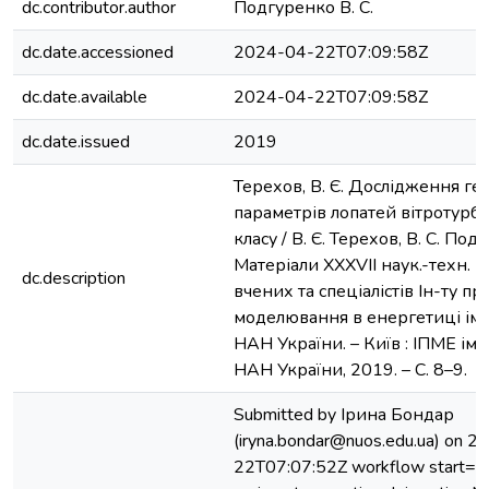
dc.contributor.author
Подгуренко В. С.
dc.date.accessioned
2024-04-22T07:09:58Z
dc.date.available
2024-04-22T07:09:58Z
dc.date.issued
2019
Терехов, В. Є. Дослідження г
параметрів лопатей вітротурбі
класу / В. Є. Терехов, В. С. Под
Матеріали XXXVII наук.-техн. 
dc.description
вчених та спеціалістів Ін-ту п
моделювання в енергетиці ім. 
НАН України. – Київ : ІПМЕ ім. 
НАН України, 2019. – С. 8–9.
Submitted by Ірина Бондар
(iryna.bondar@nuos.edu.ua) on 
22T07:07:52Z workflow start=S