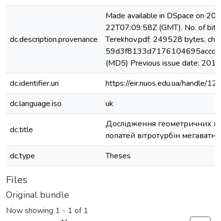
Made available in DSpace on 20
22T07:09:58Z (GMT). No. of bits
dc.description.provenance
Terekhov.pdf: 249528 bytes, che
59d3f8133d7176104695accd6
(MD5) Previous issue date: 2019
dc.identifier.uri
https://eir.nuos.edu.ua/handle
dc.language.iso
uk
Дослідження геометричних п
dc.title
лопатей вітротурбін мегаватно
dc.type
Theses
Files
Original bundle
Now showing
1 - 1 of 1