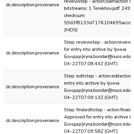
reviewstep - action:claimaction No
dc.description.provenance
bitstreams: 1 Terekhov.pdf: 2495
checksum:
59d3f8133d7176104695accd6
(MD5)
Step: reviewstep - action:review
for entry into archive by Ірина
dc.description.provenance
Бондар(iryna.bondar@nuos.edu.u
04-22T07:08:44Z (GMT)
Step: editstep - action:editactio
entry into archive by Ірина
dc.description.provenance
Бондар(iryna.bondar@nuos.edu.u
04-22T07:09:13Z (GMT)
Step: finaleditstep - action:finaled
Approved for entry into archive b
dc.description.provenance
Бондар(iryna.bondar@nuos.edu.u
04-22T07:09:58Z (GMT)