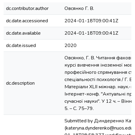
dc.contributor.author
Овсянко Г. В.
dc.date.accessioned
2024-01-18T09:00:41Z
dc.date.available
2024-01-18T09:00:41Z
dc.date.issued
2020
Овсянко, Г. В. Читання фахових
курсі вивчення іноземної мов
професійного спрямування ст
спеціальності психологія / Г. В.
dc.description
Матеріали ХLІI міжнар. наук.-п
Інтернет-конф. "Актуальні пр
сучасної науки". У 12 ч. – Вінни
5. – С. 75–79.
Submitted by Диндеренко Кат
(kateryna.dynderenko@nuos.edu.