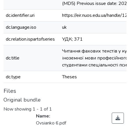
(MD5) Previous issue date: 2020
dc.identifier.uri
https://eir.nuos.edu.ua/handle
dc.language.iso
uk
dc.relation.ispartofseries
УДК; 371
Читання фахових текстів у кур
dc.title
іноземної мови професійного
студентами спеціальності псих
dc.type
Theses
Files
Original bundle
Now showing
1 - 1 of 1
Name:
Ovsianko 6.pdf