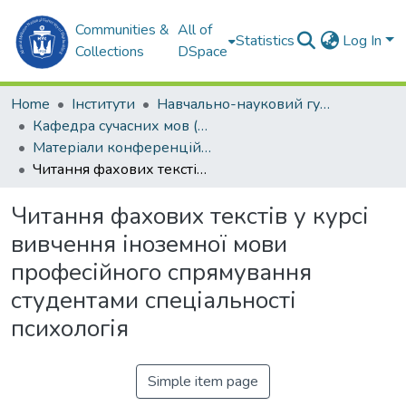
Communities &
All of
Statistics
Log In
Collections
DSpace
Home
Інститути
Навчально-науковий гуманітарний інститут (ННГІ)
Кафедра сучасних мов (СМ)
Матеріали конференцій (СМ)
Читання фахових текстів у курсі вивчення іноземної мови професійного спрямування студентами спеціальності психологія
Читання фахових текстів у курсі
вивчення іноземної мови
професійного спрямування
студентами спеціальності
психологія
Simple item page