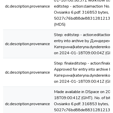
01-18T08:58:37Z workflow star
dc.description.provenance
editstep - action:claimaction No. 
Ovsianko 6.pdf: 316853 bytes, c
5027c76bd88de88312812130
(MD5)
Step: editstep - action:editactio
entry into archive by Диндерен
dc.description.provenance
Катерина(kateryna.dynderenko@
on 2024-01-18T09:00:04Z (GM
Step: finaleditstep - action:finaled
Approved for entry into archiv
dc.description.provenance
Катерина(kateryna.dynderenko@
on 2024-01-18T09:00:41Z (GM
Made available in DSpace on 20
18T09:00:41Z (GMT). No. of bits
dc.description.provenance
Ovsianko 6.pdf: 316853 bytes, c
5027c76bd88de88312812130