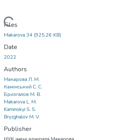
Loading...
Files
Makarova 34
(925.26 KB)
Date
2022
Authors
Макарова Л. М.
Камінський С. С.
Бризгалов М. В.
Makarova L. M.
Kaminskyi S. S.
Bryzghalov M. V.
Publisher
НУК імені адмірала Макарова