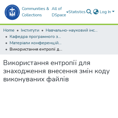
Communities &
All of
Statistics
Log In
Collections
DSpace
Home
Інститути
Навчально-науковий інститут комп'ютерних наук та управління проектами (ННІКНУП)
Кафедра програмного забезпечення автоматизованих систем (ПЗАС)
Матеріали конференцій (ПЗАС)
Використання ентропії для знаходження внесення змін коду виконуваних файлів
Використання ентропії для
знаходження внесення змін коду
виконуваних файлів