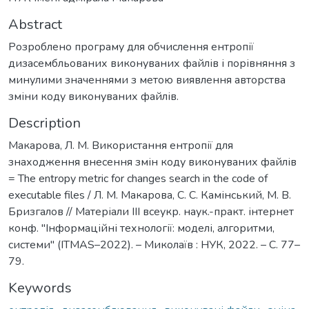
Abstract
Розроблено програму для обчислення ентропії
дизасембльованих виконуваних файлів і порівняння з
минулими значеннями з метою виявлення авторства
зміни коду виконуваних файлів.
Description
Макарова, Л. М. Використання ентропії для
знаходження внесення змін коду виконуваних файлів
= The entropy metric for changes search in the code of
executable files / Л. М. Макарова, С. С. Камінський, М. В.
Бризгалов // Матеріали III всеукр. наук.-практ. інтернет
конф. "Інформаційні технології: моделі, алгоритми,
системи" (ITMAS–2022). – Миколаїв : НУК, 2022. – С. 77–
79.
Keywords