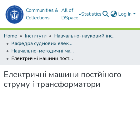
Communities &
All of
Statistics
Log In
Collections
DSpace
Home
Інститути
Навчально-науковий інститут автоматики та електротехніки (ННІАЕ)
Кафедра суднових електроенергетичних систем (СЕЕС)
Навчально-методичні матеріали (СЕЕС)
Електричні машини постйіного струму і трансформатори
Електричні машини постйіного
струму і трансформатори