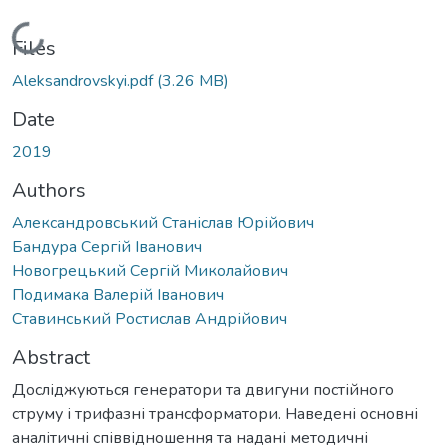
Loading...
Files
Aleksandrovskyi.pdf
(3.26 MB)
Date
2019
Authors
Александровський Станіслав Юрійович
Бандура Сергій Іванович
Новогрецький Сергій Миколайович
Подимака Валерій Іванович
Ставинський Ростислав Андрійович
Abstract
Досліджуються генератори та двигуни постійного
струму і трифазні трансформатори. Наведені основні
аналітичні співвідношення та надані методичні