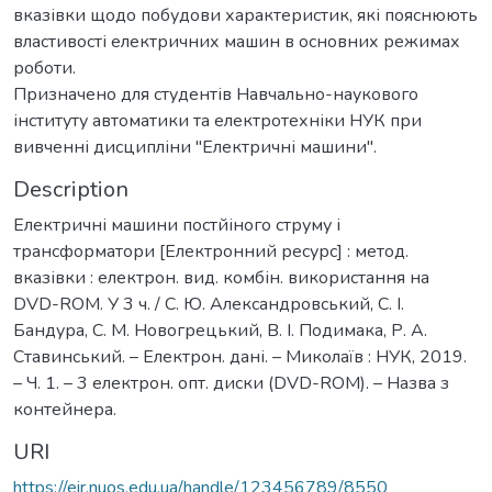
вказівки щодо побудови характеристик, які пояснюють
властивості електричних машин в основних режимах
роботи.
Призначено для студентів Навчально-наукового
інституту автоматики та електротехніки НУК при
вивченні дисципліни "Електричні машини".
Description
Електричні машини постйіного струму і
трансформатори [Електронний ресурс] : метод.
вказівки : електрон. вид. комбін. використання на
DVD-ROM. У 3 ч. / С. Ю. Александровський, С. І.
Бандура, С. М. Новогрецький, В. І. Подимака, Р. А.
Ставинський. – Електрон. дані. – Миколаїв : НУК, 2019.
– Ч. 1. – 3 електрон. опт. диски (DVD-ROM). – Назва з
контейнера.
URI
https://eir.nuos.edu.ua/handle/123456789/8550