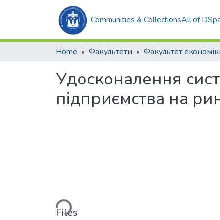
Communities & Collections
All of DSp
Home
Факультети
Удосконалення сист
підприємства на ри
Loading...
Files