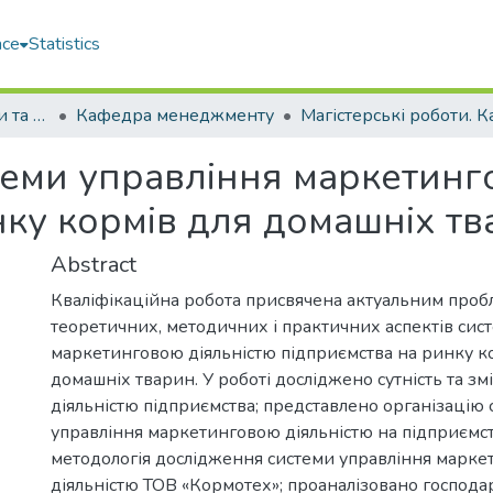
ace
Statistics
Факультет економіки та екології моря (ФЕЕМ)
Кафедра менеджменту
еми управління маркетинг
нку кормів для домашніх т
Abstract
Кваліфікаційна робота присвячена актуальним про
теоретичних, методичних і практичних аспектів сис
маркетинговою діяльністю підприємства на ринку к
домашніх тварин. У роботі досліджено сутність та з
діяльністю підприємства; представлено організацію
управління маркетинговою діяльністю на підприємст
методологія дослідження системи управління марк
діяльністю ТОВ «Кормотех»; проаналізовано господа