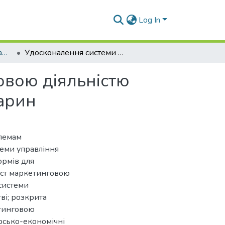
Log In
Магістерські роботи. Кафедра менеджменту
Удосконалення системи управління маркетинговою діяльністю підприємства на ринку кормів для домашніх тварин
овою діяльністю
варин
блемам
теми управління
ормів для
міст маркетинговою
 системи
ві; розкрита
етинговою
рсько-економічні