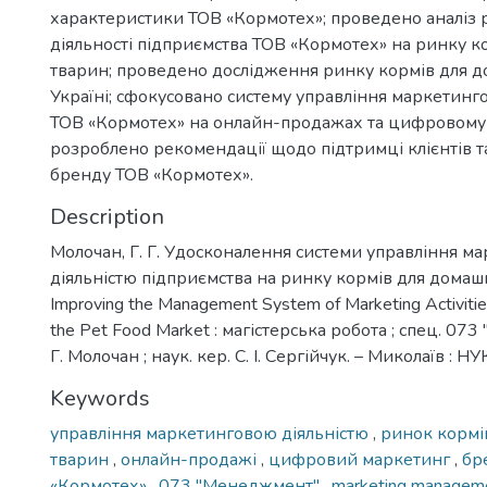
характеристики ТОВ «Кормотех»; проведено аналіз р
діяльності підприємства ТОВ «Кормотех» на ринку к
тварин; проведено дослідження ринку кормів для д
Україні; сфокусовано систему управління маркетинг
ТОВ «Кормотех» на онлайн-продажах та цифровому
розроблено рекомендації щодо підтримці клієнтів т
бренду ТОВ «Кормотех».
Description
Молочан, Г. Г. Удосконалення системи управління м
діяльністю підприємства на ринку кормів для домаш
Improving the Management System of Marketing Activities
the Pet Food Market : магістерська робота ; спец. 073 
Г. Молочан ; наук. кер. С. І. Сергійчук. – Миколаїв : НУК
Keywords
управління маркетинговою діяльністю
,
ринок кормі
тварин
,
онлайн-продажі
,
цифровий маркетинг
,
бр
«Кормотех»
,
073 ''Менеджмент''
,
marketing managem