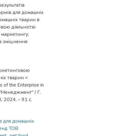
езультатів
ормів для домашніх
омашніх тварин в
овою діяльністю
 маркетингу;
а зміцнення
аркетинговою
ніх тварин =
 of the Enterprise in
''Менеджмент'' / Г.
, 2024. – 91 с.
в для домашніх
енд ТОВ
ent
,
pet food