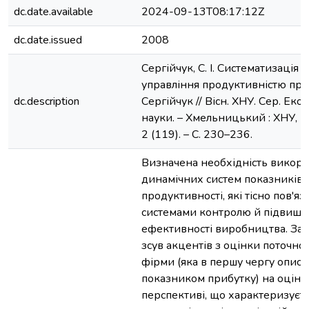
dc.date.available
2024-09-13T08:17:12Z
dc.date.issued
2008
Сергійчук, С. І. Систематизація 
управління продуктивністю праці 
dc.description
Сергійчук // Вісн. ХНУ. Сер. Еко
науки. – Хмельницький : ХНУ, 20
2 (119). – С. 230–236.
Визначена необхідність викор
динамічних систем показників
продуктивності, які тісно пов'яз
системами контролю й підвищ
ефективності виробництва. За
зсув акцентів з оцінки поточног
фірми (яка в першу чергу опису
показником прибутку) на оцінку
перспективі, що характеризуєт