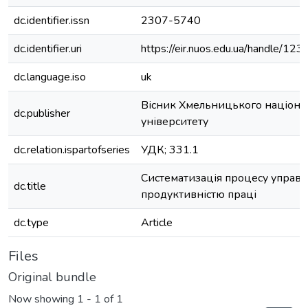
dc.identifier.issn
2307-5740
dc.identifier.uri
https://eir.nuos.edu.ua/handle/1
dc.language.iso
uk
Вісник Хмельницького націона
dc.publisher
університету
dc.relation.ispartofseries
УДК; 331.1
Систематизація процесу управл
dc.title
продуктивністю праці
dc.type
Article
Files
Original bundle
Now showing
1 - 1 of 1