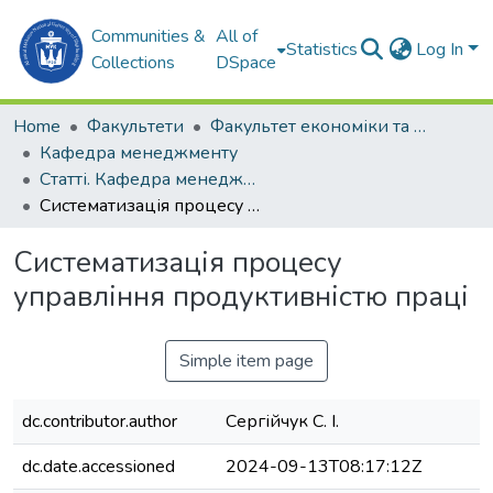
Communities &
All of
Statistics
Log In
Collections
DSpace
Home
Факультети
Факультет економіки та екології моря (ФЕЕМ)
Кафедра менеджменту
Статті. Кафедра менеджменту
Систематизація процесу управління продуктивністю праці
Систематизація процесу
управління продуктивністю праці
Simple item page
dc.contributor.author
Сергійчук С. І.
dc.date.accessioned
2024-09-13T08:17:12Z