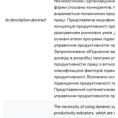
технологічним і організаційним
фірми стосовно конкурентів, та 
виражається показником проду
dc.description.abstract
праці. Представлена модифіко
концепція продуктивності прац
урахуванням ринкових умов. Д
основні етапи програми підви
управління продуктивністю прац
Запропоновано об'єднання зак
досвіду в розробці програм уп
продуктивністю праці з вітчиз
класифікацією факторів підви
продуктивності. Визначені осн
підвищення продуктивності пра
Представлений систематизова
управління продуктивністю прац
The necessity of using dynamic sy
productivity indicators, which are c