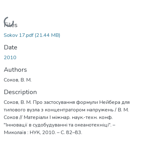
Loading...
Files
Sokov 17.pdf
(21.44 MB)
Date
2010
Authors
Соков, В. М.
Description
Соков, В. М. Про застосування формули Нейбера для
типового вузла з концентратором напружень / В. М.
Соков // Матеріали I міжнар. наук.-техн. конф.
"Інновації в судобудуванні та океанотехніці". –
Миколаїв : НУК, 2010. – С. 82–83.