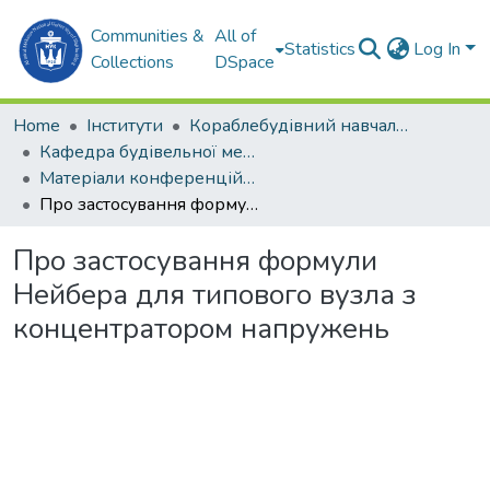
Communities &
All of
Statistics
Log In
Collections
DSpace
Home
Інститути
Кораблебудівний навчально-науковий інститут (КННІ)
Кафедра будівельної механіки та конструкції корпусу корабля (БМтаККК)
Матеріали конференцій (БМтаККК)
Про застосування формули Нейбера для типового вузла з концентратором напружень
Про застосування формули
Нейбера для типового вузла з
концентратором напружень