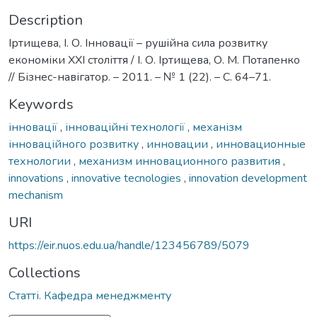
Description
Іртищева, І. О. Інновації – рушійна сила розвитку
економіки ХХІ століття / І. О. Іртищева, О. М. Потапенко
// Бізнес-навігатор. – 2011. – № 1 (22). – С. 64–71.
Keywords
інновації
,
інноваційні технології
,
механізм
інноваційного розвитку
,
инновации
,
инновационные
технологии
,
механизм инновационного развития
,
innovations
,
innovative tecnologies
,
innovation development
mechanism
URI
https://eir.nuos.edu.ua/handle/123456789/5079
Collections
Статті. Кафедра менеджменту