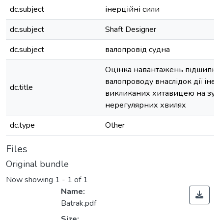
dc.subject
інерційні сили
dc.subject
Shaft Designer
dc.subject
валопровід судна
Оцінка навантажень підшипни
валопроводу внаслідок дії іне
dc.title
викликаних хитавицею на зус
нерегулярних хвилях
dc.type
Other
Files
Original bundle
Now showing
1 - 1 of 1
Name:
Batrak.pdf
Size: