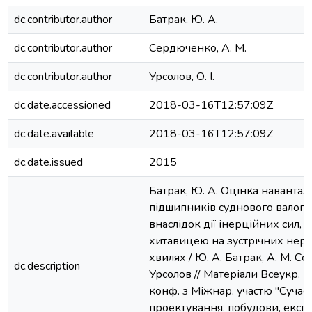
dc.contributor.author
Батрак, Ю. А.
dc.contributor.author
Сердюченко, А. М.
dc.contributor.author
Урсолов, О. І.
dc.date.accessioned
2018-03-16T12:57:09Z
dc.date.available
2018-03-16T12:57:09Z
dc.date.issued
2015
Батрак, Ю. А. Оцінка наванта
підшипників суднового валоп
внаслідок дії інерційних сил,
хитавицею на зустрічних нер
хвилях / Ю. А. Батрак, А. М. Се
dc.description
Урсолов // Матеріали Всеукр. н
конф. з Міжнар. участю "Сучасн
проектування, побудови, експлу