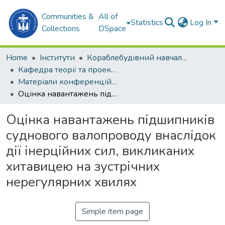
Communities &
All of
Statistics
Log In
Collections
DSpace
Home
Інститути
Кораблебудівний навчально-науковий інститут (КННІ)
Кафедра теорії та проектування суден (ТПС)
Матеріали конференцій (ТПС)
Оцінка навантажень підшипників суднового валопроводу внаслідок дії інерційних сил, викликаних хитавицею на зустрічних нерегулярних хвилях
Оцінка навантажень підшипників
суднового валопроводу внаслідок
дії інерційних сил, викликаних
хитавицею на зустрічних
нерегулярних хвилях
Simple item page