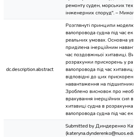
ремонту суден, морських техні
інженерних споруд". – Миколаї
Розглянуті принципи моделюв
валопровода судна під час експ
реальних умовах. Основна ува
приділена інерційним навант
час поздовжньої хитавиці. Ви
розрахунки прискорень у рай
dc.description.abstract
валопровода під час хитавиці,
відповідні до цих прискорень
навантаження на підшипники 
Зроблено висновок про необхі
врахування інерційних сил ві
хитавиці судна в розрахунках
валопровода судна під час експ
Submitted by Диндеренко Кат
(kateryna.dynderenko@nuos.edu.