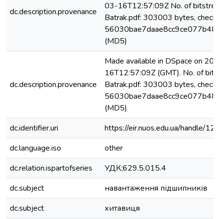
03-16T12:57:09Z No. of bitstre
dc.description.provenance
Batrak.pdf: 303003 bytes, check
56030bae7daae8cc9ce077b48
(MD5)
Made available in DSpace on 20
16T12:57:09Z (GMT). No. of bits
dc.description.provenance
Batrak.pdf: 303003 bytes, check
56030bae7daae8cc9ce077b48
(MD5)
dc.identifier.uri
https://eir.nuos.edu.ua/handle
dc.language.iso
other
dc.relation.ispartofseries
УДК;629.5.015.4
dc.subject
навантаження підшипників
dc.subject
хитавиця