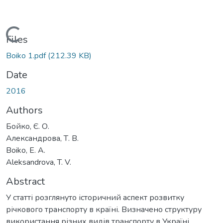
Loading...
Files
Boiko 1.pdf
(212.39 KB)
Date
2016
Authors
Бойко, Є. О.
Александрова, Т. В.
Boiko, E. A.
Aleksandrova, T. V.
Abstract
У статті розглянуто історичний аспект розвитку
річкового транспорту в країні. Визначено структуру
використання різних видів транспорту в Україні.