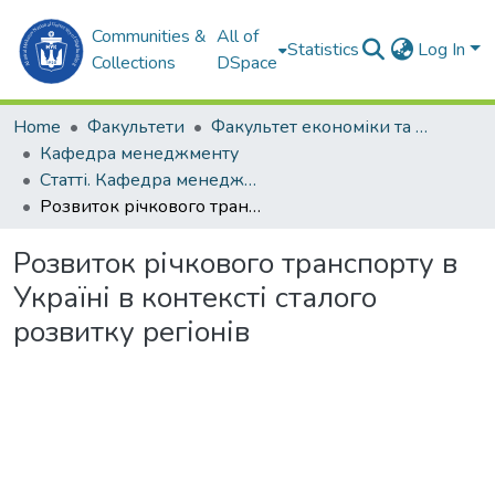
Communities &
All of
Statistics
Log In
Collections
DSpace
Home
Факультети
Факультет економіки та екології моря (ФЕЕМ)
Кафедра менеджменту
Статті. Кафедра менеджменту
Розвиток річкового транспорту в Україні в контексті сталого розвитку регіонів
Розвиток річкового транспорту в
Україні в контексті сталого
розвитку регіонів