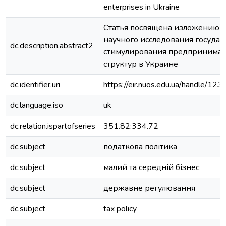
enterprises in Ukraine
Статья посвящена изложению р
научного исследования государ
dc.description.abstract2
стимулирования предпринимат
структур в Украине
dc.identifier.uri
https://eir.nuos.edu.ua/handle/1
dc.language.iso
uk
dc.relation.ispartofseries
351.82:334.72
dc.subject
податкова політика
dc.subject
малий та середній бізнес
dc.subject
державне регулювання
dc.subject
tax policy