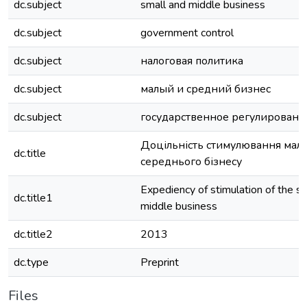
dc.subject
small and middle business
dc.subject
government control
dc.subject
налоговая политика
dc.subject
малый и средний бизнес
dc.subject
государственное регулировани
Доцільність стимулювання мало
dc.title
середнього бізнесу
Expediency of stimulation of the s
dc.title1
middle business
dc.title2
2013
dc.type
Preprint
Files