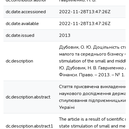
dc.contributor.author
Гавриленко, Н. В.
dc.date.accessioned
2022-11-28T13:47:26Z
dc.date.available
2022-11-28T13:47:26Z
dc.date.issued
2013
Дубовик, О. Ю. Доцільність ст
малого та середнього бізнесу = 
dc.description
stimulation of thе small and middle
Ю. Дубовик, Н. В. Гавриленко //
Фінанси. Право. – 2013. – № 1. –
Стаття присвячена викладенню 
наукового дослідження держа
dc.description.abstract
стиулювання підприємницьких 
Україні
The article is a result of scientific 
dc.description.abstract1
state stimulation of small and med