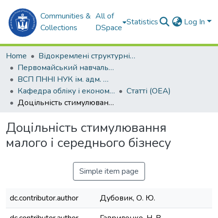
Communities &
All of
Statistics
Log In
Collections
DSpace
Home
Відокремлені структурні підрозділи НУК ім. адм. Макарова
Первомайський навчально-науковий інститут НУК ім. адм. Макарова (ПННІ НУК)
ВСП ПННІ НУК ім. адм. Макарова
Кафедра обліку і економічного аналізу (ОЕА)
Статті (ОЕА)
Доцільність стимулювання малого і середнього бізнесу
Доцільність стимулювання
малого і середнього бізнесу
Simple item page
dc.contributor.author
Дубовик, О. Ю.