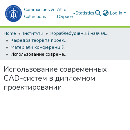
Communities &
All of
Statistics
Log In
Collections
DSpace
Home
Інститути
Кораблебудівний навчально-науковий інститут (КННІ)
Кафедра теорії та проектування суден (ТПС)
Матеріали конференцій (ТПС)
Использование современных CAD-систем в дипломном проектировании
Использование современных
CAD-систем в дипломном
проектировании