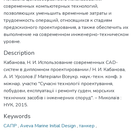
современных компьютерных технологий,
позволяющих уменьшить временные затраты и
трудоемкость операций, относящихся к стадиям
предэскизного проектирования, а также обеспечить их
выполнение на современном инженерно-техническом
уровне.
Description
Кабанова, Н. И. Использование современных CAD-
систем в дипломном проектировании / Н. И. Кабанова,
А. И. Урсолов // Матеріали Всеукр. наук.-техн. конф. з
міжнар. участю "Сучасні технології проектування,
побудови, експлуатації і ремонту суден, морських
технічних засобів і інженерних споруд". – Миколаїв :
НУК, 2015.
Keywords
САПР
,
Aveva Marine Initial Design
,
танкер
,