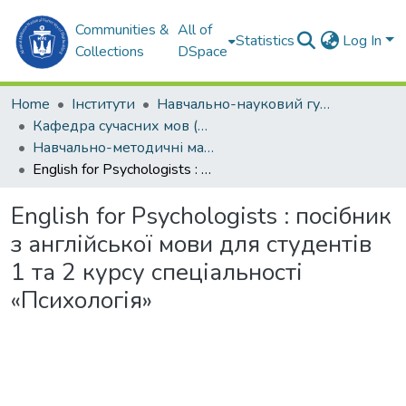
Communities &
All of
Statistics
Log In
Collections
DSpace
Home
Інститути
Навчально-науковий гуманітарний інститут (ННГІ)
Кафедра сучасних мов (СМ)
Навчально-методичні матеріали (СМ)
English for Psychologists : посібник з англійської мови для студентів 1 та 2 курсу спеціальності «Психологія»
English for Psychologists : посібник
з англійської мови для студентів
1 та 2 курсу спеціальності
«Психологія»