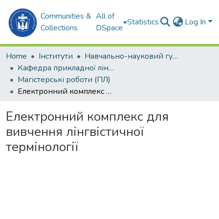
Communities &
All of
Statistics
Log In
Collections
DSpace
Home
Інститути
Навчально-науковий гуманітарний інститут (ННГІ)
Кафедра прикладної лінгвістики (ПЛ)
Магістерські роботи (ПЛ)
Електронний комплекс для вивчення лінгвістичної термінології
Електронний комплекс для
вивчення лінгвістичної
термінології