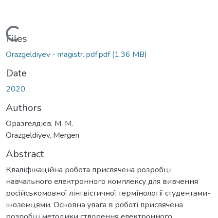
Loading...
Files
Orazgeldiyev - magistr. pdf.pdf
(1.36 MB)
Date
2020
Authors
Оразгелдієв, М. М.
Orazgeldiyev, Mergen
Abstract
Кваліфікаційна робота присвячена розробці
навчального електронного комплексу для вивчення
російськомовної лінгвістичної термінології студентами-
іноземцями. Основна увага в роботі присвячена
розробці методики створення електронного