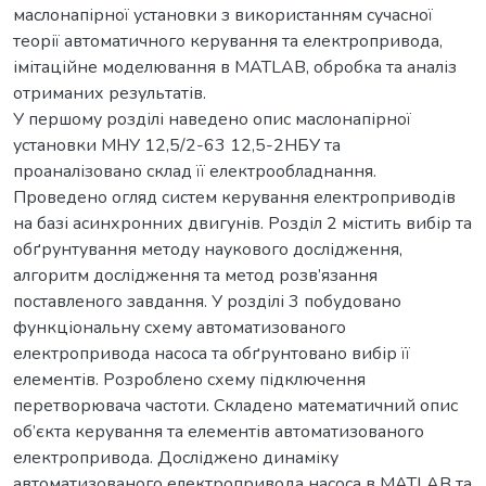
маслонапірної установки з використанням сучасної
теорії автоматичного керування та електропривода,
імітаційне моделювання в MATLAB, обробка та аналіз
отриманих результатів.
У першому розділі наведено опис маслонапірної
установки МНУ 12,5/2-63 12,5-2НБУ та
проаналізовано склад її електрообладнання.
Проведено огляд систем керування електроприводів
на базі асинхронних двигунів. Розділ 2 містить вибір та
обґрунтування методу наукового дослідження,
алгоритм дослідження та метод розв’язання
поставленого завдання. У розділі 3 побудовано
функціональну схему автоматизованого
електропривода насоса та обґрунтовано вибір її
елементів. Розроблено схему підключення
перетворювача частоти. Складено математичний опис
об’єкта керування та елементів автоматизованого
електропривода. Досліджено динаміку
автоматизованого електропривода насоса в MATLAB та