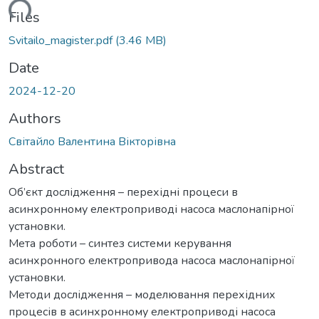
ding...
Files
Svitailo_magister.pdf
(3.46 MB)
Date
2024-12-20
Authors
Світайло Валентина Вікторівна
Abstract
Об’єкт дослідження – перехідні процеси в
асинхронному електроприводі насоса маслонапірної
установки.
Мета роботи – синтез системи керування
асинхронного електропривода насоса маслонапірної
установки.
Методи дослідження – моделювання перехідних
процесів в асинхронному електроприводі насоса