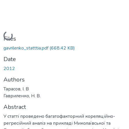
Loading...
Files
gavrilenko_statttia.pdf
(668.42 KB)
Date
2012
Authors
Тарасов, І. В
Гавриленко, Н. В.
Abstract
У статті проведено багатофакторний кореляційно-
регресійний аналіз на прикладі Миколаївської та