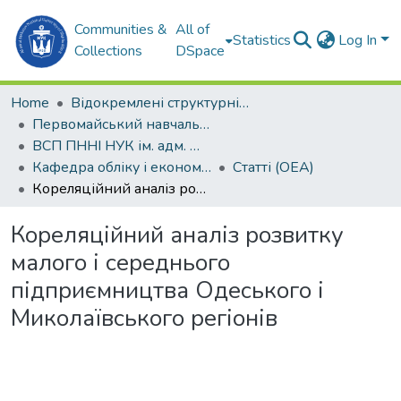
Communities &
All of
Statistics
Log In
Collections
DSpace
Home
Відокремлені структурні підрозділи НУК ім. адм. Макарова
Первомайський навчально-науковий інститут НУК ім. адм. Макарова (ПННІ НУК)
ВСП ПННІ НУК ім. адм. Макарова
Кафедра обліку і економічного аналізу (ОЕА)
Статті (ОЕА)
Кореляційний аналіз розвитку малого і середнього підприємництва Одеського і Миколаївського регіонів
Кореляційний аналіз розвитку
малого і середнього
підприємництва Одеського і
Миколаївського регіонів