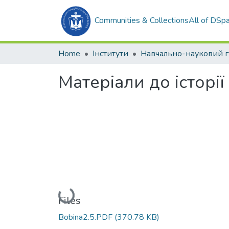
Communities & Collections
All of DSp
Home
Інститути
Матеріали до історі
Loading...
Files
Bobina2.5.PDF
(370.78 KB)