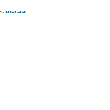
ry
,
humanitarian