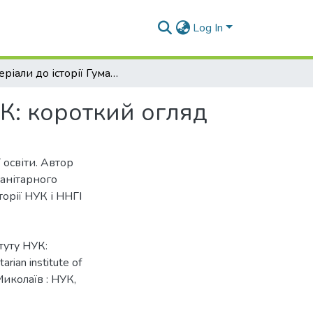
Log In
Матеріали до історії Гуманітарного інституту НУК: короткий огляд
УК: короткий огляд
 освіти. Автор
манітарного
торії НУК і ННГІ
итуту НУК:
rian institute of
 Миколаїв : НУК,