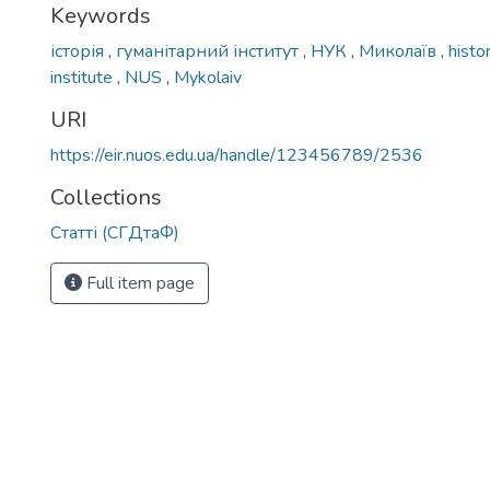
Keywords
історія
,
гуманітарний інститут
,
НУК
,
Миколаїв
,
histo
institute
,
NUS
,
Mykolaiv
URI
https://eir.nuos.edu.ua/handle/123456789/2536
Collections
Статті (СГДтаФ)
Full item page