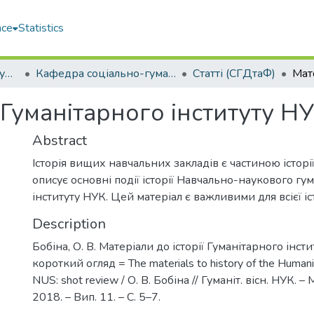
ace
Statistics
Навчально-науковий гуманітарний інститут (ННГІ)
Кафедра соціально-гуманітарних дисциплін та філософії (СГДтаФ)
Статті (СГДтаФ)
ї Гуманітарного інституту Н
Abstract
Історія вищих навчальних закладів є частиною історії
описує основні події історії Навчально-наукового гу
інституту НУК. Цей матеріал є важливими для всієї іс
Description
Бобіна, О. В. Матеріали до історії Гуманітарного інст
короткий огляд = The materials to history of the Humanita
NUS: shot review / О. В. Бобіна // Гуманіт. вісн. НУК. –
2018. – Вип. 11. – С. 5–7.