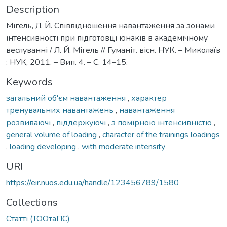
Description
Мігель, Л. Й. Співвідношення навантаження за зонами
інтенсивності при підготовці юнаків в академічному
веслуванні / Л. Й. Мігель // Гуманіт. вісн. НУК. – Миколаїв
: НУК, 2011. – Вип. 4. – С. 14–15.
Keywords
загальний об'єм навантаження
,
характер
тренувальних навантажень
,
навантаження
розвиваючі
,
піддержуючі
,
з помірною інтенсивністю
,
general volume of loading
,
character of the trainings loadings
,
loading developing
,
with moderate intensity
URI
https://eir.nuos.edu.ua/handle/123456789/1580
Collections
Статті (ТООтаПС)