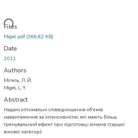
ding...
Files
Migel .pdf
(366.62 KB)
Date
2011
Authors
Мігель, Л. Й.
Migel, L. Y.
Abstract
Надані оптимальні співвідношення об'ємів
навантаження за інтенсивністю, які мають більш
тренувальний ефект при підготовці юнаків старшої
вікової категорії