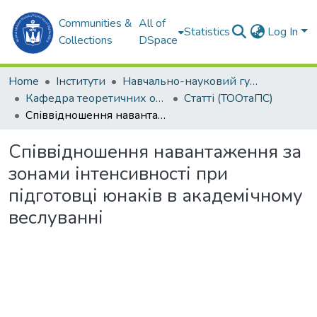
Communities &
All of
Statistics
Log In
Collections
DSpace
Home
Інститути
Навчально-науковий гуманітарний інститут (ННГІ)
Кафедра теоретичних основ олімпійського та професійного спорту (ТООтаПС)
Статті (ТООтаПС)
Співвідношення навантаження за зонами інтенсивності при підготовці юнаків в академічному веслуванні
Співвідношення навантаження за
зонами інтенсивності при
підготовці юнаків в академічному
веслуванні