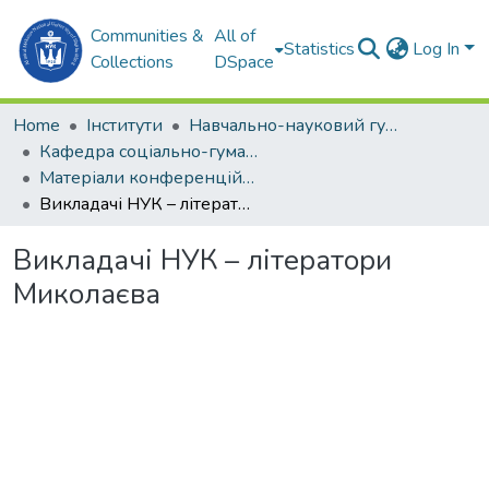
Communities &
All of
Statistics
Log In
Collections
DSpace
Home
Інститути
Навчально-науковий гуманітарний інститут (ННГІ)
Кафедра соціально-гуманітарних дисциплін та філософії (СГДтаФ)
Матеріали конференцій (СГДтаФ)
Викладачі НУК – літератори Миколаєва
Викладачі НУК – літератори
Миколаєва