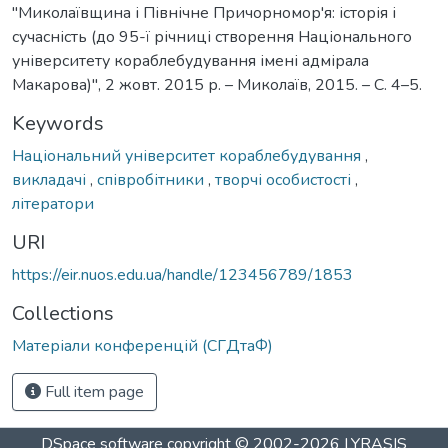
"Миколаївщина і Північне Причорномор'я: історія і
сучасність (до 95-ї річниці створення Національного
університету кораблебудування імені адмірала
Макарова)", 2 жовт. 2015 р. – Миколаїв, 2015. – С. 4–5.
Keywords
Національний університет кораблебудування
,
викладачі
,
співробітники
,
творчі особистості
,
літератори
URI
https://eir.nuos.edu.ua/handle/123456789/1853
Collections
Матеріали конференцій (СГДтаФ)
Full item page
DSpace software
copyright © 2002-2026
LYRASIS