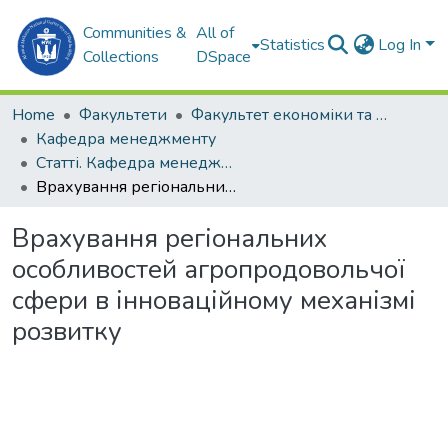
Communities &
All of
Statistics
Log In
Collections
DSpace
Home
Факультети
Факультет економіки та екології моря (ФЕЕМ)
Кафедра менеджменту
Статті. Кафедра менеджменту
Врахування регіональних особливостей агропродовольчої сфери в інноваційному механізмі розвитку
Врахування регіональних
особливостей агропродовольчої
сфери в інноваційному механізмі
розвитку