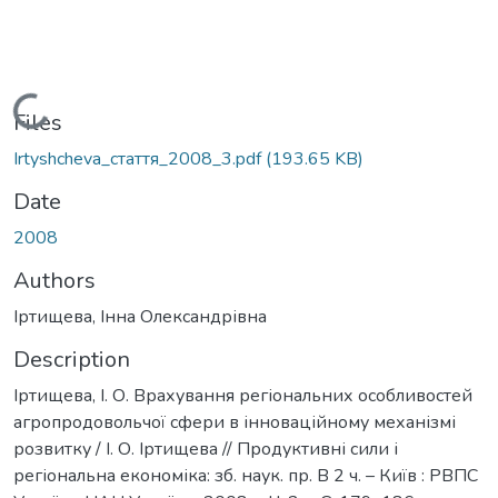
Loading...
Files
Irtyshcheva_стаття_2008_3.pdf
(193.65 KB)
Date
2008
Authors
Іртищева, Інна Олександрівна
Description
Іртищева, І. О. Врахування регіональних особливостей
агропродовольчої сфери в інноваційному механізмі
розвитку / І. О. Іртищева // Продуктивні сили і
регіональна економіка: зб. наук. пр. В 2 ч. – Київ : РВПС