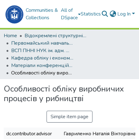
Communities &
All of
Statistics
Log In
Collections
DSpace
Home
Відокремлені структурні підрозділи НУК ім. адм. Макарова
Первомайський навчально-науковий інститут НУК ім. адм. Макарова (ПННІ НУК)
ВСП ПННІ НУК ім. адм. Макарова
Кафедра обліку і економічного аналізу (ОЕА)
Матеріали конференцій (ОЕА)
Особливості обліку виробничих процесів у рибництві
Особливості обліку виробничих
процесів у рибництві
Simple item page
dc.contributor.advisor
Гавриленко Наталія Вікторівна