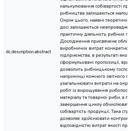
калькулювання собівартості про
рибництва залишаються малод
Окрім цього, наявні теоретичн
досі залишаються невпровадже
практичну діяльність рибних го
Дослідження присвячене облік
виробничих витрат конкретног
dc.description.abstract
підприємства, в результаті яког
сформульовані пропозиції, вра
дозволить рибницькому господ
наприкінці кожного звітного п
узагальнювати витрати на окре
робіт із вирощування рибопоса
матеріалу та товарної риби, а пі
завершення циклу обчислюват
собівартість продукції. Така стр
дозволяє здійснювати контроль
відповідністю витрат якості про