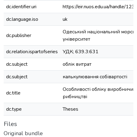
dc.identifier.uri
https://eir.nuos.edu.ua/handle/1
dc.language.iso
uk
Одеський національний морсь
dc.publisher
університет
dc.relation.ispartofseries
УДК; 639.3:631
dc.subject
облік витрат
dc.subject
калькулювання собівартості
Особливості обліку виробничих 
dc.title
рибництві
dc.type
Theses
Files
Original bundle