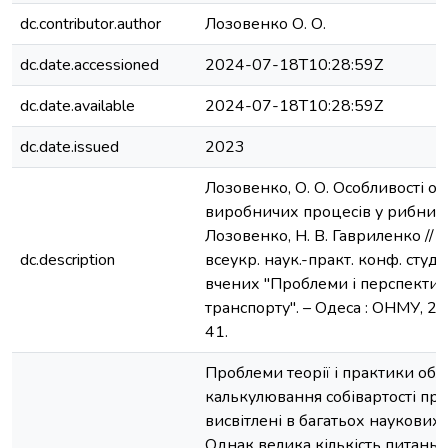
dc.contributor.author
Лозовенко О. О.
dc.date.accessioned
2024-07-18T10:28:59Z
dc.date.available
2024-07-18T10:28:59Z
dc.date.issued
2023
Лозовенко, О. О. Особливості об
виробничих процесів у рибництв
Лозовенко, Н. В. Гавриленко // 
dc.description
всеукр. наук.-практ. конф. студ.
вчених "Проблеми і перспекти
транспорту". – Одеса : ОНМУ, 202
41.
Проблеми теорії і практики облі
калькулювання собівартості про
висвітлені в багатьох наукових
Однак велика кількість питань 