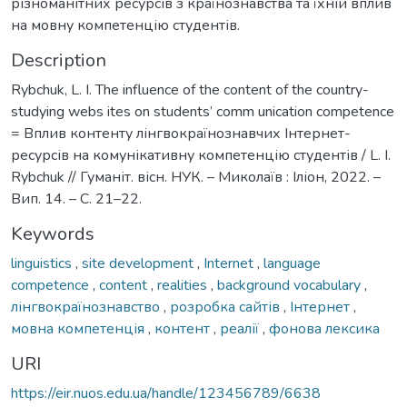
різноманітних ресурсів з країнознавства та їхній вплив
на мовну компетенцію студентів.
Description
Rybchuk, L. I. The influence of the content of the country-
studying webs ites on students’ comm unication competence
= Вплив контенту лінгвокраїнознавчих Інтернет-
ресурсів на комунікативну компетенцію студентів / L. I.
Rybchuk // Гуманіт. вісн. НУК. – Миколаїв : Іліон, 2022. –
Вип. 14. – С. 21–22.
Keywords
linguistics
,
site development
,
Internet
,
language
competence
,
content
,
realities
,
background vocabulary
,
лінгвокраїнознавство
,
розробка сайтів
,
Інтернет
,
мовна компетенція
,
контент
,
реалії
,
фонова лексика
URI
https://eir.nuos.edu.ua/handle/123456789/6638