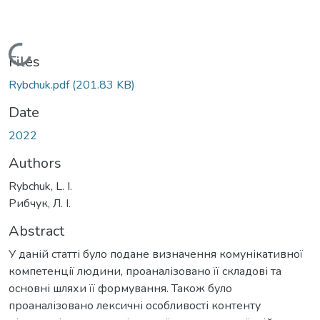
Loading...
Files
Rybchuk.pdf
(201.83 KB)
Date
2022
Authors
Rybchuk, L. I.
Рибчук, Л. І.
Abstract
У даній статті було подане визначення комунікативної
компетенції людини, проаналізовано її складові та
основні шляхи її формування. Також було
проаналізовано лексичні особливості контенту