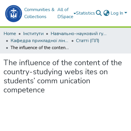
Communities &
All of
Statistics
Log In
Collections
DSpace
Home
Інститути
Навчально-науковий гуманітарний інститут (ННГІ)
Кафедра прикладної лінгвістики (ПЛ)
Статті (ПЛ)
The influence of the content of the country-studying webs ites on students’ comm unication competence
The influence of the content of the
country-studying webs ites on
students’ comm unication
competence