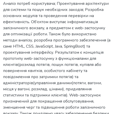
Аналіз потреб користувача; Проектування архітектури
для системи та пошук необхідних заходів; Розробка
основних модулів та проведення перевірки на
ефективність. Об’єктом виступає інформатизація
залізничного вокзалу, а предметом є web-застосунку
для оптимізації роботи. Також було використано
методи аналізу, розробка програмного забезпечення (а
саме HTML, CSS, JavaScript, Java, SpringBoot) та
проектування інтерфейсу. Результатом є концепція
прототипу web-застосунку з функціоналами для
клієнтів(розклад потягів, пошук потягів, купівля або
повернення квитків, особистого кабінету та
повідомлення про затримки потягів) та
адміністраторів(управління даними(потяги, вагони,
місця у вагоні, розклад, цінами), придивляння
статистики та підтримки клієнтів). Web-застосунок
призначений для покращення обслуговування,
зменшення черг та підвищення роботи залізничного
вокзалу. Також приділено увагу забезпечення безпеки