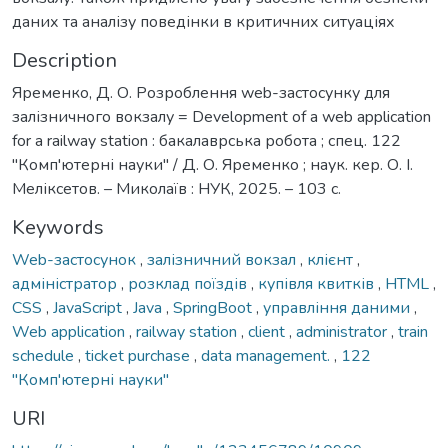
даних та аналізу поведінки в критичних ситуаціях
Description
Яременко, Д. О. Розроблення web-застосунку для
залізничного вокзалу = Development of a web application
for a railway station : бакалаврська робота ; спец. 122
"Комп'ютерні науки" / Д. О. Яременко ; наук. кер. О. І.
Меліксетов. – Миколаїв : НУК, 2025. – 103 с.
Keywords
Web-застосунок
,
залізничний вокзал
,
клієнт
,
адміністратор
,
розклад поїздів
,
купівля квитків
,
HTML
,
CSS
,
JavaScript
,
Java
,
SpringBoot
,
управління даними
,
Web application
,
railway station
,
client
,
administrator
,
train
schedule
,
ticket purchase
,
data management.
,
122
"Комп'ютерні науки"
URI