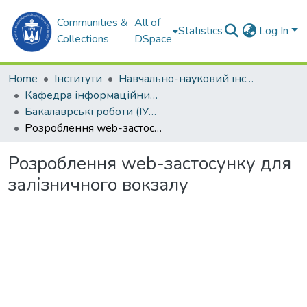
Communities &
All of
Statistics
Log In
Collections
DSpace
Home
Інститути
Навчально-науковий інститут комп'ютерних наук та управління проектами (ННІКНУП)
Кафедра інформаційних управляючих систем та технологій (ІУСтаТ)
Бакалаврські роботи (ІУСтаТ)
Розроблення web-застосунку для залізничного вокзалу
Розроблення web-застосунку для
залізничного вокзалу