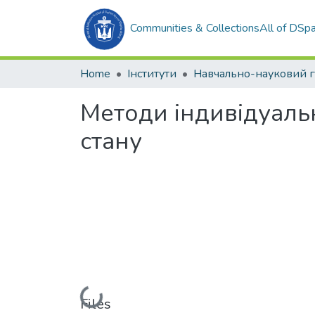
Communities & Collections
All of DSp
Home
Інститути
Методи індивідуальн
стану
Loading...
Files