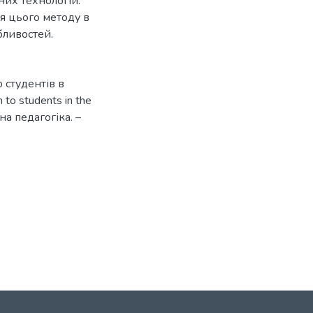
их технологій.
я цього методу в
бливостей.
 студентів в
to students in the
йна педагогіка. –