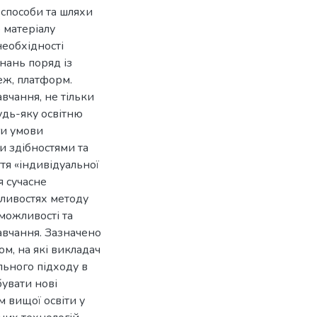
 способи та шляхи
 матеріалу
необхідності
нань поряд із
еж, платформ.
вчання, не тільки
удь-яку освітню
ги умови
и здібностями та
тя «індивідуальної
я сучасне
ливостях методу
 можливості та
авчання. Зазначено
ом, на які викладач
ального підходу в
бувати нові
 вищої освіти у