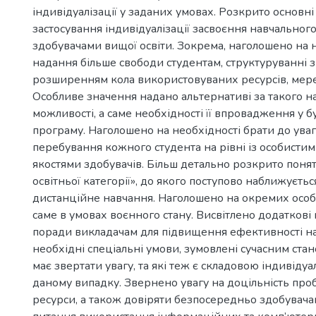
індивідуалізації у заданих умовах. Розкрито основні
застосування індивідуалізації засвоєння навчального
здобувачами вищої освіти. Зокрема, наголошено на 
надання більше свободи студентам, структуруванні з
розширенням кола використовуваних ресурсів, мер
Особливе значення надано альтернативі за такого на
можливості, а саме необхідності її впровадження у б
програму. Наголошено на необхідності брати до ува
перебування кожного студента на рівні із особистим
якостями здобувачів. Більш детально розкрито понят
освітньої категорії», до якого поступово наближуєтьс
дистанційне навчання. Наголошено на окремих особ
саме в умовах воєнного стану. Висвітлено додаткові
поради викладачам для підвищення ефективності н
необхідні спеціальні умови, зумовлені сучасним стан
має звертати увагу, та які теж є складовою індивіду
даному випадку. Звернено увагу на доцільність про
ресурси, а також довіряти безпосередньо здобувачам