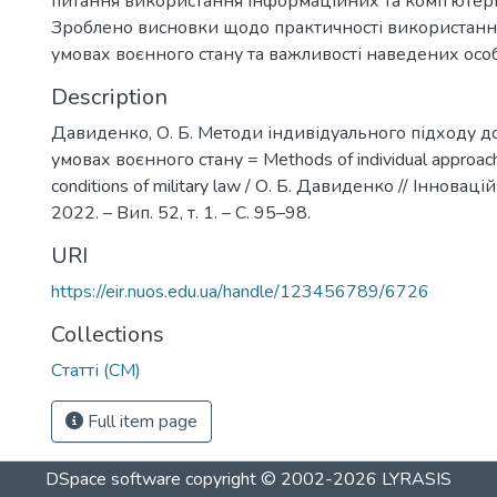
питання використання інформаційних та комп’ютерн
Зроблено висновки щодо практичності використанн
умовах воєнного стану та важливості наведених осо
Description
Давиденко, О. Б. Методи індивідуального підходу до
умовах воєнного стану = Methods of individual approach 
conditions of military law / О. Б. Давиденко // Інноваці
2022. – Вип. 52, т. 1. – С. 95–98.
URI
https://eir.nuos.edu.ua/handle/123456789/6726
Collections
Статті (СМ)
Full item page
DSpace software
copyright © 2002-2026
LYRASIS