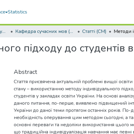
ace
Statistics
Навчально-науковий гуманітарний інститут (ННГІ)
Кафедра сучасних мов (СМ)
Статті (СМ)
ого підходу до студентів 
Abstract
Стаття присвячена актуальній проблемі вищої освіти
стану – використанню методу індивідуального підх
студентів у закладах освіти України. На основі аналіз
даного питання, по-перше, виявлено підвищений ін
України до даної теми протягом останніх років. По-д
необхідність оперування цим методом сьогодні, а 
основні переваги та недоліки використання цього м
що традиційна індивідуалізація навчання має певні ві