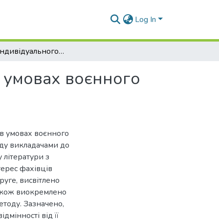
Log In
Методи індивідуального підходу до студентів в умовах воєнного стану
в умовах воєнного
 в умовах воєнного
оду викладачами до
у літератури з
терес фахівців
руге, висвітлено
також виокремлено
етоду. Зазначено,
дмінності від її