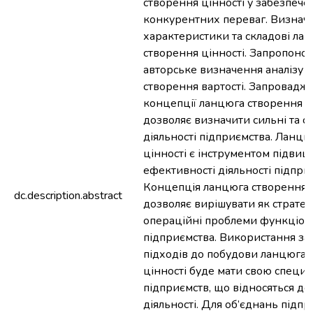
створення цінності у забезпече
конкурентних переваг. Визначе
характеристики та складові ла
створення цінності. Запропоно
авторське визначення аналізу 
створення вартості. Запровадж
концепції ланцюга створення ц
дозволяє визначити сильні та сл
діяльності підприємства. Ланцю
цінності є інструментом підви
ефективності діяльності підпри
Концепція ланцюга створення ц
dc.description.abstract
дозволяє вирішувати як стратегіч
операційні проблеми функціон
підприємства. Використання за
підходів до побудови ланцюга 
цінності буде мати свою специф
підприємств, що відносяться до
діяльності. Для об’єднань підп