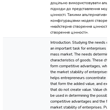
доцільно використовувати альт
підходи до представлення моде
цінності. Такими альтернативн
конфігураціями моделі створенн
«майстерня створення цінності
створення цінності».
Introduction. Studying the needs o
an important task for enterprises t
mass market. The needs determine
characteristics of goods. These char
form competitive advantages, whic
the market stability of enterprises.
helps entrepreneurs concentrate o
that form the added value, and ex
that do not create value. Value cha
be used in determining the possibl
competitive advantages and the fo
market stability of enterprises. Pu