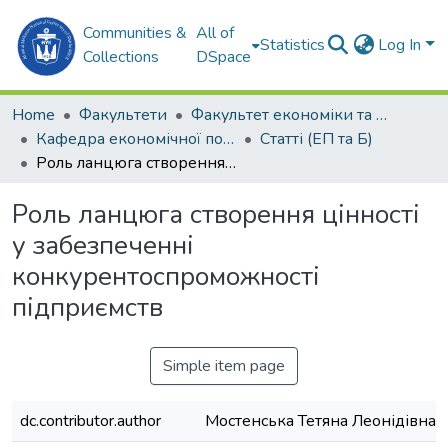
Communities &
All of
Statistics
Log In
Collections
DSpace
Home
Факультети
Факультет економіки та екології моря (ФЕЕМ)
Кафедра економічної політики та безпеки (ЕП та Б)
Статті (ЕП та Б)
Роль ланцюга створення цінності у забезпеченні конкурентоспроможності підприємств
Роль ланцюга створення цінності
у забезпеченні
конкурентоспроможності
підприємств
Simple item page
dc.contributor.author
Мостенська Тетяна Леонідівна