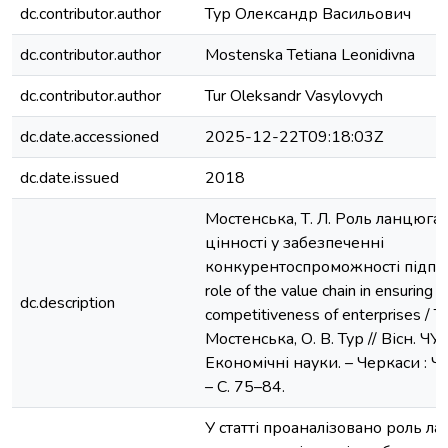
dc.contributor.author
Тур Олександр Васильович
dc.contributor.author
Mostenska Tetiana Leonidivna
dc.contributor.author
Tur Oleksandr Vasylovych
dc.date.accessioned
2025-12-22T09:18:03Z
dc.date.issued
2018
Мостенська, Т. Л. Роль ланцюга
цінності у забезпеченні
конкурентоспроможності підпр
role of the value chain in ensuring t
dc.description
competitiveness of enterprises / Т.
Мостенська, О. В. Тур // Вісн. ЧУ.
Економічні науки. – Черкаси : ЧУ
– С. 75–84.
У статті проаналізовано роль л