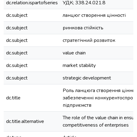
dc.relation.ispartofseries
УДК; 338.24.021.8
dc.subject
ланцюг створення цінності
dc.subject
ринкова стійкість
dc.subject
стратегічний розвиток
dc.subject
value chain
dc.subject
market stability
dc.subject
strategic development
Роль ланцюга створення цінност
dc.title
забезпеченні конкурентоспром
підприємств
The role of the value chain in ensur
dc.title.alternative
competitiveness of enterprises