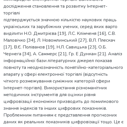
дослідження становлення та розвитку Інтернет-
торгівлі
підтверджується значною кількістю наукових праць
українських та зарубіжних учених, серед яких варто
виділити Н.О. Дмитрієва [19], Л.С. Клімченя [16], С.В.
Маловічко [34], Л. Новомлинський [27], В.Л. Плескач
[17], В.Є. Поліванов [19], Н.Л. Савицька [23], О.Б.
Чернега [34], А. Саммерс [21], Гр. Е Дункан [21]. Аналіз
інформаційної бази літературних джерел показав
повноту та неоднозначність понятійно-категоріального
апарату у сфері електронної торгівлі (відсутність
чіткого розмежування суміжних категорій сфери
Інтернет-торгівлі). Використання різноманітних
методичних інструментів для оцінки рівня
цифровізації економіки призводить до помилкового
знання індексів та інших цифрових показників.
Проблемним питанням є представлення прогнозних
даних як реальних показників цифровізації тощо. Це є