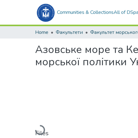
Communities & Collections
All of DSp
Home
Факультети
Азовське море та Ке
морської політики У
Loading...
Files