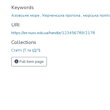
Keywords
Азовське море
,
Керченська протока
,
морська політ
URI
https://eir.nuos.edu.ua/handle/123456789/2178
Collections
Статті (Т та ІДП)
Full item page