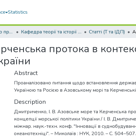
ace
Statistics
Факультет морського права (ФМП)
Кафедра теорії та історії держави та права (Т та ІДП)
Статті (Т та ІДП)
рченська протока в контекс
країни
Abstract
Проаналізовано питання щодо встановлення держа
Україною та Росією в Азовському морі та Керченські
Description
Дмитриченко, І. В. Азовське море та Керченська про
концепції морської політики України / І. В. Дмитриче
міжнар. наук.-техн. конф. "Інновації в суднобудуванн
океанотехніці". – Миколаїв : НУК, 2010. – С. 504–507.