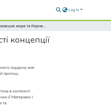
Log In
Азовське море та Керченська протока в контексті концепції морської політики України
ті концепції
вного кордону між
й протоці.
тока в контексті
нко // Матеріали І
і та