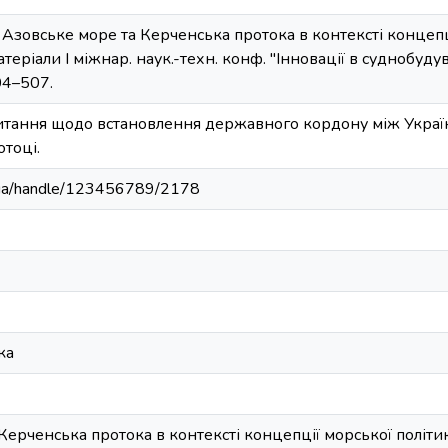
 Азовське море та Керченська протока в контексті концепції
еріали І міжнар. наук.-техн. конф. "Інновації в суднобудув
504–507.
итання щодо встановлення державного кордону між Україн
отоці.
du.ua/handle/123456789/2178
ка
Керченська протока в контексті концепції морської політи