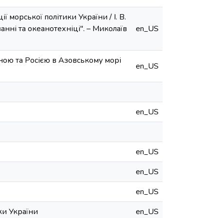
 морської політики України / І. В.
анні та океанотехніці". – Миколаїв
en_US
ою та Росією в Азовському морі
en_US
en_US
en_US
en_US
en_US
ки України
en_US