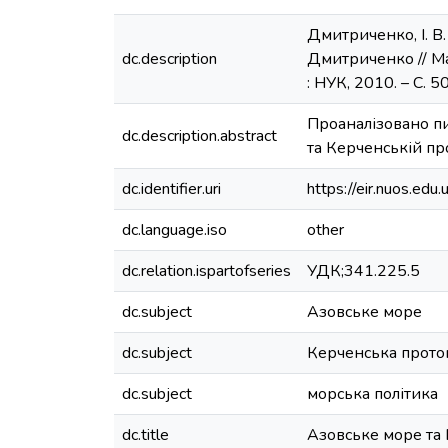
Дмитриченко, І. В.
dc.description
Дмитриченко // Мат
: НУК, 2010. – С. 
Проаналізовано п
dc.description.abstract
та Керченській пр
dc.identifier.uri
https://eir.nuos.e
dc.language.iso
other
dc.relation.ispartofseries
УДК;341.225.5
dc.subject
Азовське море
dc.subject
Керченська прото
dc.subject
морська політика
dc.title
Азовське море та 