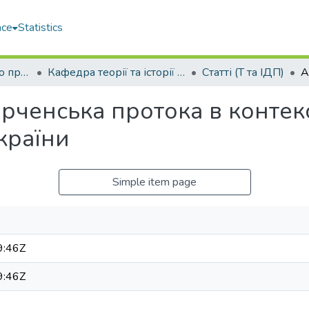
ace
Statistics
Факультет морського права (ФМП)
Кафедра теорії та історії держави та права (Т та ІДП)
Статті (Т та ІДП)
рченська протока в контекс
країни
Simple item page
9:46Z
9:46Z