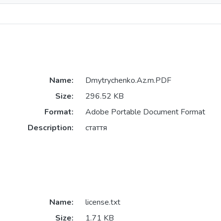
Name:
Dmytrychenko.Az.m.PDF
Size:
296.52 KB
Format:
Adobe Portable Document Format
Description:
стаття
Name:
license.txt
Size:
1.71 KB