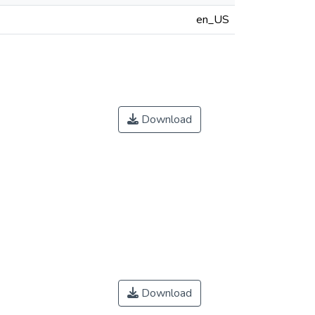
en_US
Download
Download