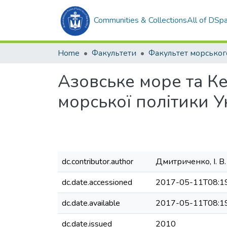
Communities & Collections
All of DSp
Home
Факультети
Азовське море та Ке
морської політики У
dc.contributor.author
Дмитриченко, І. В.
dc.date.accessioned
2017-05-11T08:1
dc.date.available
2017-05-11T08:1
dc.date.issued
2010