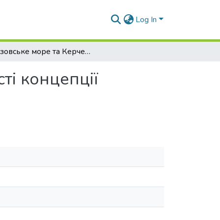
Log In
Азовське море та Керченська протока в контексті концепції морської політики України
ті концепції