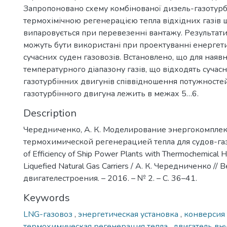
Запропоновано схему комбінованої дизель-газотурбі
термохімічною регенерацією тепла відхідних газів 
випаровується при перевезенні вантажу. Результат
можуть бути використані при проектуванні енергет
сучасних суден газовозів. Встановлено, що для наяв
температурного діапазону газів, що відходять сучас
газотурбінних двигунів співвідношення потужностей
газотурбінного двигуна лежить в межах 5…6.
Description
Чередниченко, А. К. Моделирование энергокомплек
термохимической регенерацией тепла для судов-газ
of Efficiency of Ship Power Plants with Thermochemical 
Liquefied Natural Gas Carriers / А. К. Чередниченко // 
двигателестроения. – 2016. – № 2. – С. 36–41.
Keywords
LNG-газовоз
,
энергетическая установка
,
конверсия
термохимическая регенерация тепла
,
двигатель вн