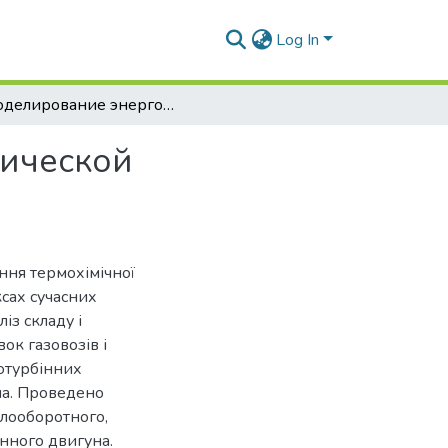
Log In
Моделирование энергокомплексов с термохимической регенерацией тепла для судов-газовозов
ической
ання термохімічної
сах сучасних
із складу і
ок газовозів і
отурбінних
ла. Проведено
алооборотного,
нного двигуна.