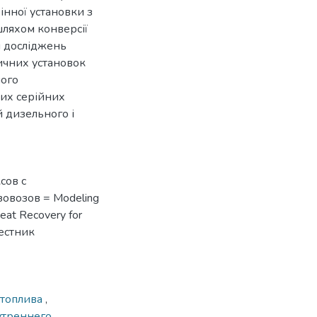
нної установки з
шляхом конверсії
и досліджень
ичних установок
ного
них серійних
 дизельного і
сов с
овозов = Modeling
Heat Recovery for
Вестник
 топлива
,
утреннего