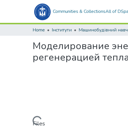
Communities & Collections
All of DSp
Home
Інститути
Моделирование эне
регенерацией тепла
Loading...
Files