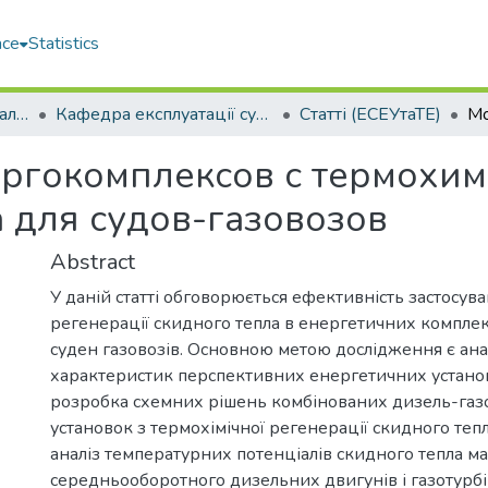
ace
Statistics
Машинобудівний навчально-науковий інститут (МННІ)
Кафедра експлуатації суднових енергетичних установок та теплоенергетики (ЕСЕУтаТЕ)
Статті (ЕСЕУтаТЕ)
ргокомплексов с термохим
 для судов-газовозов
Abstract
У даній статті обговорюється ефективність застосув
регенерації скидного тепла в енергетичних комплек
суден газовозів. Основною метою дослідження є анал
характеристик перспективних енергетичних установ
розробка схемних рішень комбінованих дизель-газ
установок з термохімічної регенерації скидного теп
аналіз температурних потенціалів скидного тепла м
середньооборотного дизельних двигунів і газотурбі