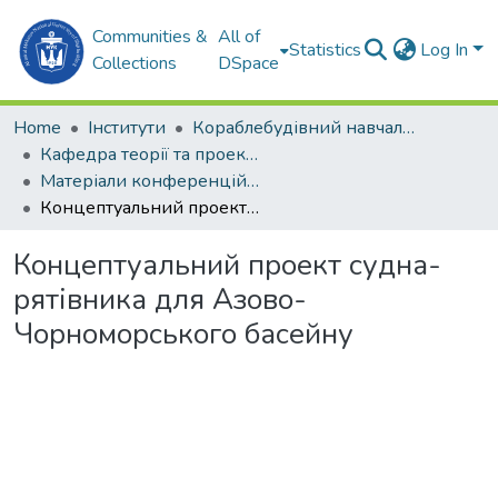
Communities &
All of
Statistics
Log In
Collections
DSpace
Home
Інститути
Кораблебудівний навчально-науковий інститут (КННІ)
Кафедра теорії та проектування суден (ТПС)
Матеріали конференцій (ТПС)
Концептуальний проект судна-рятівника для Азово-Чорноморського басейну
Концептуальний проект судна-
рятівника для Азово-
Чорноморського басейну