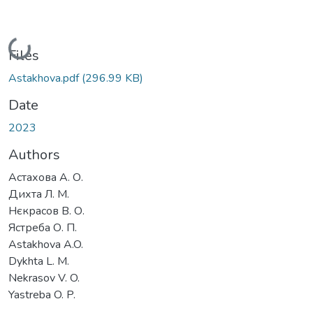
Loading...
Files
Astakhova.pdf
(296.99 KB)
Date
2023
Authors
Астахова А. О.
Дихта Л. М.
Нєкрасов В. О.
Ястреба О. П.
Astakhova A.O.
Dykhta L. M.
Nekrasov V. O.
Yastreba O. P.