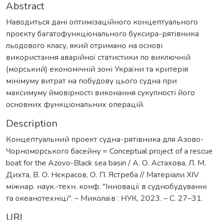
Abstract
Наводиться дані оптимізаційного концептуального
проєкту багатофункціонального буксира-рятівника
льодового класу, який отримано на основі
використання аварійної статистики по виключній
(морський) економічній зоні України та критерія
мінімуму витрат на побудову цього судна при
максимуму ймовірності виконання сукупності його
основних функціональних операцій.
Description
Концептуальний проект судна-рятівника для Азово-
Чорноморського басейну = Conceptual project of a rescue
boat for the Azovo-Black sea basin / А. О. Астахова, Л. М.
Дихта, В. О. Нєкрасов, О. П. Ястреба // Матеріали ХIV
міжнар. наук.-техн. конф. "Інновації в суднобудуванні
та океанотехніці". – Миколаїв : НУК, 2023. – С. 27–31.
URI