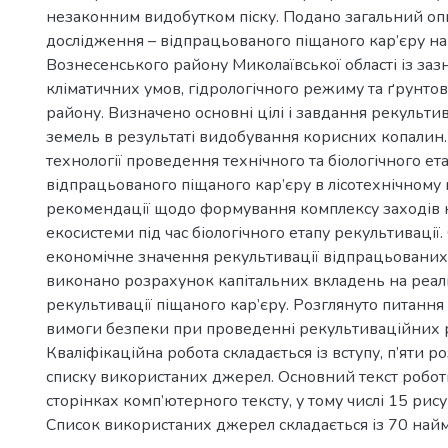
незаконним видобутком піску. Подано загальний опи
дослідження – відпрацьованого піщаного кар’єру на
Вознесенського району Миколаївської області із за
кліматичних умов, гідрологічного режиму та ґрунто
району. Визначено основні цілі і завдання рекульти
земель в результаті видобування корисних копалин
технології проведення технічного та біологічного ет
відпрацьованого піщаного кар’єру в лісотехнічному
рекомендації щодо формування комплексу заходів 
екосистеми під час біологічного етапу рекультивації
економічне значення рекультивації відпрацьованих 
виконано розрахунок капітальних вкладень на реалі
рекультивації піщаного кар’єру. Розглянуто питання
вимоги безпеки при проведенні рекультиваційних р
Кваліфікаційна робота складається із вступу, п’яти ро
списку використаних джерел. Основний текст робот
сторінках комп’ютерного тексту, у тому числі 15 рису