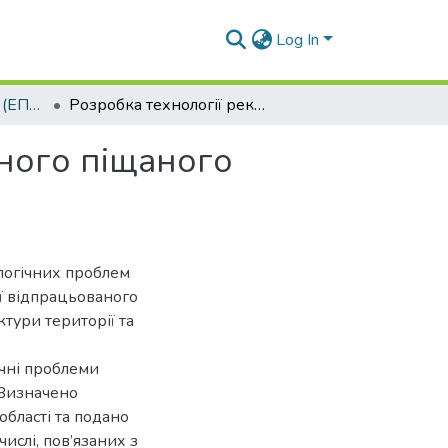
Log In
Магістерські роботи (ЕПТ). ФЕЕМ
Розробка технології рекультивації відпрацьованого піщаного кар’єру на території Миколаївської області
аного піщаного
ологічних проблем
ії відпрацьованого
тури території та
ічні проблеми
 Визначено
області та подано
ислі, пов’язаних з