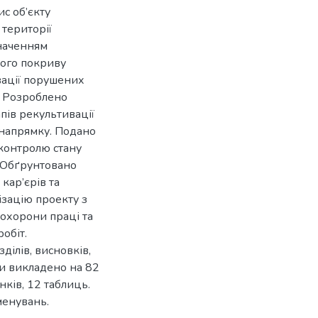
с об’єкту
 території
значенням
вого покриву
вації порушених
. Розроблено
апів рекультивації
 напрямку. Подано
контролю стану
. Обґрунтовано
кар’єрів та
зацію проекту з
 охорони праці та
обіт.
зділів, висновків,
и викладено на 82
нків, 12 таблиць.