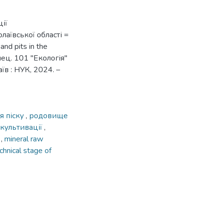
ії
лаївської області =
nd pits in the
пец. 101 ''Екологія''
їв : НУК, 2024. –
я піску
,
родовище
екультивації
,
d
,
mineral raw
chnical stage of