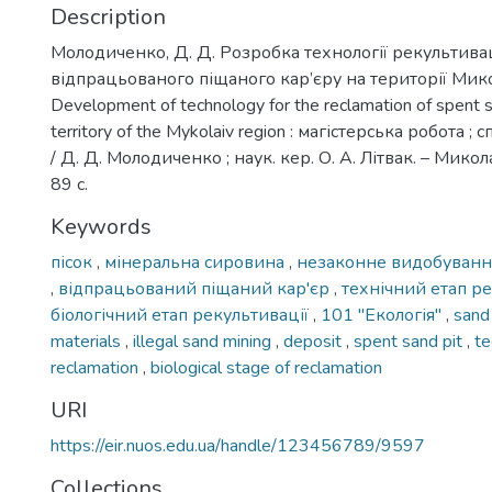
Description
Молодиченко, Д. Д. Розробка технології рекультивац
відпрацьованого піщаного кар’єру на території Мико
Development of technology for the reclamation of spent sa
territory of the Mykolaiv region : магістерська робота ; с
/ Д. Д. Молодиченко ; наук. кер. О. А. Літвак. – Микола
89 с.
Keywords
пісок
,
мінеральна сировина
,
незаконне видобуванн
,
відпрацьований піщаний кар'єр
,
технічний етап р
біологічний етап рекультивації
,
101 ''Екологія''
,
san
materials
,
illegal sand mining
,
deposit
,
spent sand pit
,
te
reclamation
,
biological stage of reclamation
URI
https://eir.nuos.edu.ua/handle/123456789/9597
Collections