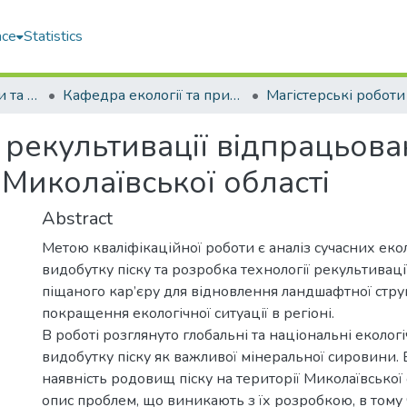
ace
Statistics
Факультет економіки та екології моря (ФЕЕМ)
Кафедра екології та природоохоронних технологій (ЕПТ)
 рекультивації відпрацьов
 Миколаївської області
Abstract
Метою кваліфікаційної роботи є аналіз сучасних ек
видобутку піску та розробка технології рекультивац
піщаного кар’єру для відновлення ландшафтної струк
покращення екологічної ситуації в регіоні.
В роботі розглянуто глобальні та національні еколог
видобутку піску як важливої мінеральної сировини.
наявність родовищ піску на території Миколаївської 
опис проблем, що виникають з їх розробкою, в тому ч