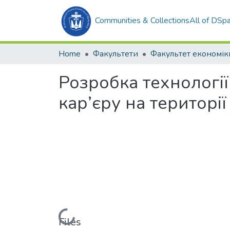
Communities & Collections
All of DSp
Home
Факультети
Розробка технології
кар’єру на території
Loading...
Files