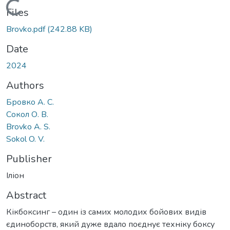
Loading...
Files
Brovko.pdf
(242.88 KB)
Date
2024
Authors
Бровко А. С.
Сокол О. В.
Brovko A. S.
Sokol O. V.
Publisher
Іліон
Abstract
Кікбоксинг – один із самих молодих бойових видів
єдиноборств, який дуже вдало поєднує техніку боксу