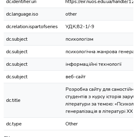
dc.identifier.uri
https://eir.nuos.edu.ua/handle
dc.language.iso
other
dc.relation.ispartofseries
УДК;82-1/-9
dc.subject
психологізм
dc.subject
психологічна жанрова генерал
dc.subject
інформаційні технології
dc.subject
веб-сайт
Розробка сайту для самостійно
студентів з курсу історія заруб
dc.title
літератури за темою: «Психол
генералізація в літературі XX ст
dc.type
Other