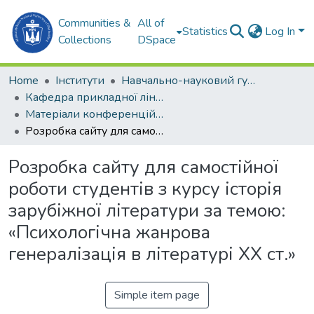
Communities &
All of
Statistics
Log In
Collections
DSpace
Home
Інститути
Навчально-науковий гуманітарний інститут (ННГІ)
Кафедра прикладної лінгвістики (ПЛ)
Матеріали конференцій (ПЛ)
Розробка сайту для самостійної роботи студентів з курсу історія зарубіжної літератури за темою: «Психологічна жанрова генералізація в літературі XX ст.»
Розробка сайту для самостійної
роботи студентів з курсу історія
зарубіжної літератури за темою:
«Психологічна жанрова
генералізація в літературі XX ст.»
Simple item page