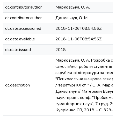
dc.contributor.author
Марковська, О. А.
dc.contributor.author
Данильчук, О. М.
dc.date.accessioned
2018-11-06T08:54:56Z
dc.date.available
2018-11-06T08:54:56Z
dc.date.issued
2018
Марковська, О. А. Розробка са
самостійної роботи студентів з 
зарубіжної літератури за темо
"Психологічна жанрова генера
dc.description
літературі XX ст. " / О. А. Марко
Данильчук // Матеріали Всеукр
наук.-практ. конф. "Проблеми 
гуманітарних наук", 7 груд. 201
Купрієнко СВ, 2018. – С. 329–3