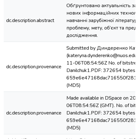
Обґрунтовано актуальність за
нових інформаційних техноло
dc.description.abstract
навчанні зарубіжної літератур
проблему, мету, об’єкт та пред
дослідження.
Submitted by Диндеренко Кат
(kateryna.dynderenko@nuos.edu.
11-06T08:54:56Z No. of bitstre
dc.description.provenance
Danilchuk1.PDF: 372654 bytes, 
659e6e47168dac716550f2810
(MD5)
Made available in DSpace on 20
06T08:54:56Z (GMT). No. of bits
dc.description.provenance
Danilchuk1.PDF: 372654 bytes, 
659e6e47168dac716550f2810
(MD5)