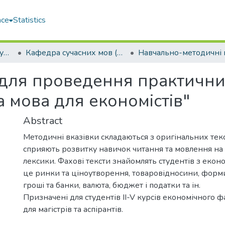
ace
Statistics
Навчально-науковий гуманітарний інститут (ННГІ)
Кафедра сучасних мов (СМ)
 для проведення практичних
а мова для економістів"
Abstract
Методичні вказівки складаються з оригінальних текст
сприяють розвитку навичок читання та мовлення на 
лексики. Фахові тексти знайомлять студентів з екон
це ринки та ціноутворення, товаровідносини, форм
гроші та банки, валюта, бюджет і податки та ін.
Призначені для студентів II-V курсів економічного ф
для магістрів та аспірантів.