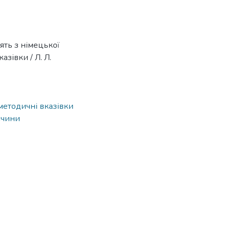
ять з німецької
азівки / Л. Л.
методичні вказівки
ччини