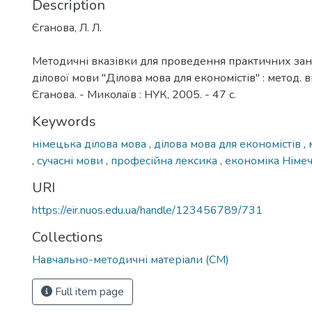
Description
Єганова, Л. Л.
Методичні вказівки для проведення практичних зан
ділової мови "Ділова мова для економістів" : метод. вк
Єганова. - Миколаїв : НУК, 2005. - 47 с.
Keywords
німецька ділова мова
,
ділова мова для економістів
,
,
сучасні мови
,
професійна лексика
,
економіка Німе
URI
https://eir.nuos.edu.ua/handle/123456789/731
Collections
Навчально-методичні матеріали (СМ)
Full item page