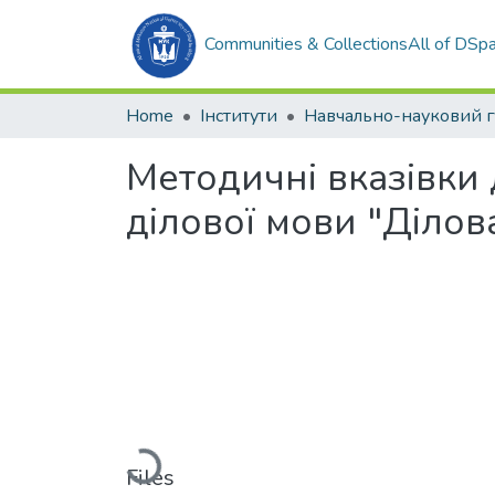
Communities & Collections
All of DSp
Home
Інститути
Методичні вказівки
ділової мови "Ділов
Loading...
Files