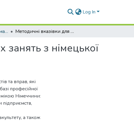
Log In
Навчально-методичні матеріали (СМ)
Методичні вказівки для проведення практичних занять з німецької ділової мови "Ділова мова для економістів"
 занять з німецької
ів та вправ, які
базі професійної
омікою Німеччини:
и підприємств,
акультету, а також