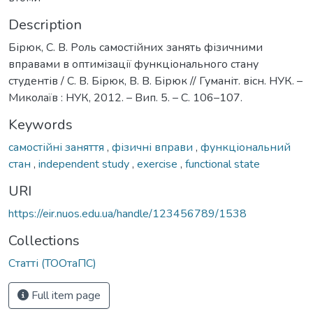
Description
Бірюк, С. В. Роль самостійних занять фізичними
вправами в оптимізації функціонального стану
студентів / С. В. Бірюк, В. В. Бірюк // Гуманіт. вісн. НУК. –
Миколаїв : НУК, 2012. – Вип. 5. – С. 106–107.
Keywords
самостійні заняття
,
фізичні вправи
,
функціональний
стан
,
independent study
,
exercise
,
functional state
URI
https://eir.nuos.edu.ua/handle/123456789/1538
Collections
Статті (ТООтаПС)
Full item page