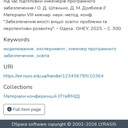
під час підготовки інженерів програмного
забезпечення / О. Д. Штанько, Д. М. Долбілов //
Матеріали VІІІ міжнар. наук.-метод. конф.
''Забезпечення якості вищої освіти: проблеми та
перспективи розвитку". – Одеса : ОНЕУ, 2025. – С. 300.
Keywords
моделювання
,
експеримент
,
інженер програмного
забезпечення
,
освіта
URI
https://eir.nuos.edu.ua/handle/123456789/10364
Collections
Матеріали конференцій (ІТтаФМД)
Full item page
DSpace software
copyright © 2002-2026
LYRASIS