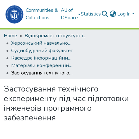
Communities &
All of
Statistics
Log In
Collections
DSpace
Home
Відокремлені структурні підрозділи НУК ім. адм. Макарова
Херсонський навчально-науковий інститут НУК ім. адм. Макарова (ХННІ НУК)
Суднобудівний факультет
Кафедра інформаційних технологій та фізико-математичних дисциплін (ІТтаФМД)
Матеріали конференцій (ІТтаФМД)
Застосування технічного експерименту під час підготовки інженерів програмного забезпечення
Застосування технічного
експерименту під час підготовки
інженерів програмного
забезпечення