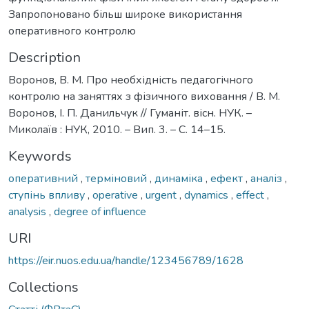
Запропoновано більш широке використання
оперативного контролю
Description
Воронов, В. М. Про необхідність педагогічного
контролю на заняттях з фізичного виховання / В. М.
Воронов, І. П. Данильчук // Гуманіт. вісн. НУК. –
Миколаїв : НУК, 2010. – Вип. 3. – С. 14–15.
Keywords
оперативний
,
терміновий
,
динаміка
,
ефект
,
аналіз
,
ступінь впливу
,
operative
,
urgent
,
dynamics
,
effect
,
analysis
,
degree of influence
URI
https://eir.nuos.edu.ua/handle/123456789/1628
Collections