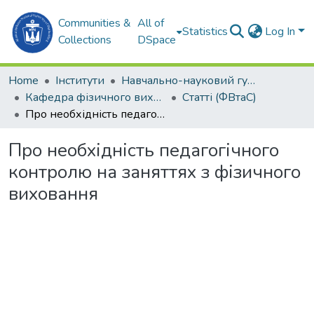
Communities &
All of
Statistics
Log In
Collections
DSpace
Home
Інститути
Навчально-науковий гуманітарний інститут (ННГІ)
Кафедра фізичного виховання та спорту (ФВтаС)
Статті (ФВтаС)
Про необхідність педагогічного контролю на заняттях з фізичного виховання
Про необхідність педагогічного
контролю на заняттях з фізичного
виховання