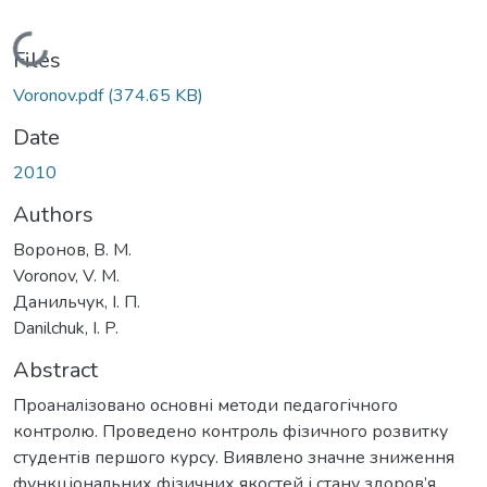
Loading...
Files
Voronov.pdf
(374.65 KB)
Date
2010
Authors
Воронов, В. М.
Voronov, V. M.
Данильчук, І. П.
Danilchuk, I. P.
Abstract
Проаналізовано основні методи педагогічного
контролю. Проведено контроль фізичного розвитку
студентів першого курсу. Виявлено значне зниження
функціональних фізичних якостей і стану здоров’я.