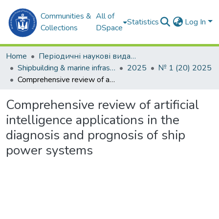
Communities &
All of
Statistics
Log In
Collections
DSpace
Home
Періодичні наукові видання
Shipbuilding & marine infrastructure
2025
№ 1 (20) 2025
Comprehensive review of artificial intelligence applications in the diagnosis and prognosis of ship power systems
Comprehensive review of artificial
intelligence applications in the
diagnosis and prognosis of ship
power systems