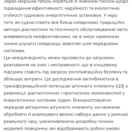
Зараз морська галузь бореться зі значним тиском щодо
підвищення ефективності, надійності та екологічної
стійкості суднових енергетичних установок. У міру
того, як судна стають все більш складними, традиційні
методи діагностики та технічного обслуговування часто
виявляються неефективними, не в змозі належним
чином усунути складнощі, властиві цим передовим
системам.
Ця невідповідність може призвести до затримки
реагування на знос і несправності, що в кінцевому
підсумку ставить під загрозу експлуатаційну безпеку та
збільшує витрати. Це дослідження заглиблюється в
трансформаційний потенціал штучного інтелекту (ШІ) у
революції діагностичних і прогнозних можливостей у
енергетичних системах суден. Використовуючи
передові алгоритми штучного інтелекту, ми можемо
обробляти й аналізувати великі набори даних у режимі
реального часу, уможливлюючи розробку точних
моделей поведінки, які відображають робочі умови