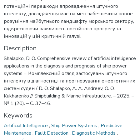
потенційні перешкоди впровадження штучного
інтелекту, дослідження має на меті забезпечити повне
розуміння майбутнього ландшафту морського сектору,
підкреслюючи важливість постійного прогресу та
інновацій у цій критичній галузі.
Description
Shalapko, D. O. Comprehensive review of artificial intelligence
applications in the diagnosis and prognosis of ship power
systems = Комплексний огляд застосувань штучного
інтелекту в діагностиці та прогнозуванні енергетичних
систем суден / D. O. Shalapko, A. A. Andreev, O. O.
Kukharenko // Shipbuilding & Marine Infrastructure. – 2025. –
№ 1 (20). – С. 37–46.
Keywords
Artificial Intelligence
,
Ship Power Systems
,
Predictive
Maintenance
,
Fault Detection
,
Diagnostic Methods
,