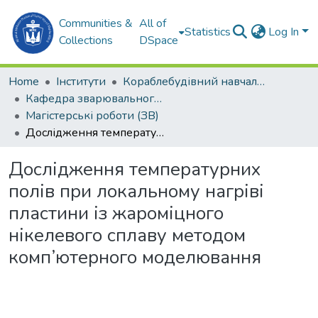
Communities &
All of
Statistics
Log In
Collections
DSpace
Home
Інститути
Кораблебудівний навчально-науковий інститут (КННІ)
Кафедра зварювального виробництва (ЗВ)
Магістерські роботи (ЗВ)
Дослідження температурних полів при локальному нагріві пластини із жароміцного нікелевого сплаву методом комп’ютерного моделювання
Дослідження температурних
полів при локальному нагріві
пластини із жароміцного
нікелевого сплаву методом
комп’ютерного моделювання