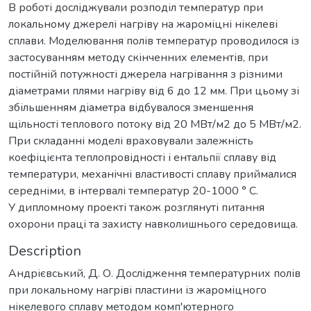
В роботі досліджували розподіл температур при
локальному джерелі нагріву на жароміцні нікелеві
сплави. Моделювання полів температур проводилося із
застосуванням методу скінченних елементів, при
постійній потужності джерела нагрівання з різними
діаметрами плями нагріву від 6 до 12 мм. При цьому зі
збільшенням діаметра відбувалося зменшення
щільності теплового потоку від 20 МВт/м2 до 5 МВт/м2.
При складанні моделі враховували залежність
коефіцієнта теплопровідності і ентальпії сплаву від
температури, механічні властивості сплаву приймалися
середніми, в інтервалі температур 20-1000 ° С.
У дипломному проекті також розглянуті питання
охорони праці та захисту навколишнього середовища.
Description
Андрієвський, Д. О. Дослідження температурних полів
при локальному нагріві пластини із жароміцного
нікелевого сплаву методом комп'ютерного