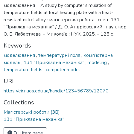
моделювання = A study by computer simulation of
temperature fields at local heating plate with a heat-
resistant nickel alloy : магістерська робота ; спец. 131
"Прикладна механіка" / Д. О. Андрієвський ; наук. кер.
О. В. Лабарткава. – Миколаїв : НУК, 2025. – 125 с.
Keywords
моделювання
,
температурні поля
,
комп’ютерна
модель
,
131 "Прикладна механіка"
,
modeling
,
temperature fields
,
computer model
URI
https://eir.nuos.edu.ua/handle/123456789/12070
Collections
Магістерські роботи (ЗВ)
131 ''Прикладна механіка''
Full item page