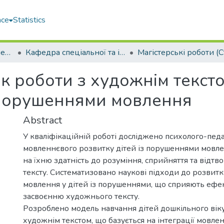
ace
Statistics
Навчально-науковий педагогічний інститут ім. В. О. Сухомлинського (ННПІ ім. В.О. Сухомлинського)
Кафедра спеціальної та інклюзивної освіти (СтаІО)
 роботи з художнім тексто
 порушеннями мовлення
Abstract
У кваліфікаційній роботі досліджено психолого-педа
мовленнєвого розвитку дітей із порушеннями мовл
на їхню здатність до розуміння, сприйняття та відт
тексту. Систематизовано наукові підходи до розвитк
мовлення у дітей із порушеннями, що сприяють еф
засвоєнню художнього тексту.
Розроблено модель навчання дітей дошкільного віку
художнім текстом, що базується на інтеграції мовле