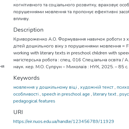
когнітивного та соціального розвитку, враховує особл
порушеннями мовлення та пропонує ефективні засо
впливу.
Description
Кривороженко А.О. Формування навичок роботи з х
дітей дошкільного віку з порушеннями мовлення = Form
working with literary texts in preschool children with spee
магістерська робота : спец. 016 Спеціальна освіта / 
ня
наук. кер. М.О. Супрун – Миколаїв : НУК, 2025. – 85 с.
Keywords
мовлення у дошкільному віці
,
художній текст
,
психо
особливості
,
speech in preschool age
,
literary text
,
psyc
pedagogical features
URI
https://eir.nuos.edu.ua/handle/123456789/11929