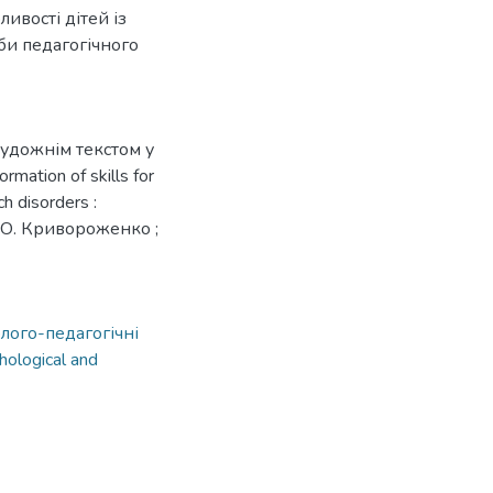
ивості дітей із
би педагогічного
удожнім текстом у
ation of skills for
ch disorders :
А.О. Кривороженко ;
лого-педагогічні
hological and