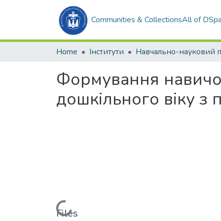
Communities & Collections
All of DSp
Home
Інститути
Формування навичок
дошкільного віку з
Loading...
Files