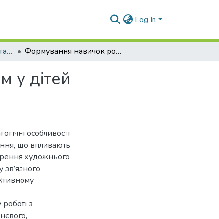
Log In
Магістерські роботи (СтаІО)
Формування навичок роботи з художнім текстом у дітей дошкільного віку з порушеннями мовлення
м у дітей
гогічні особливості
ення, що впливають
ворення художнього
у зв’язного
ективному
 роботі з
ннєвого,