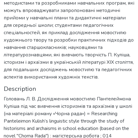
методистами та розробниками навчальних програм, які
можуть впроваджувати запропоновані методичні
прийоми у навчальні плани та дидактичні матеріали
для середньої школи; студентами педагогічних
спеціальностей, як приклад дослідження мовостилю
художнього твору та розробки практичних підходів до
навчання старшокласників; науковцями та
літературознавцями, які вивчають творчість П. Куліша,
історизм і архаїзми в українській літературі XIX століття,
для подальших досліджень мовостилю та педагогічних
аспектів використання художніх текстів.
Description
Головань Л. В. Дослідження мовостилю Пантелеймона
Куліша під час вивчення історизмів та архаїзмів у школі
(на матеріалі роману «Чорна рада») = Researching
Panteleimon Kulish’s linguistic style through the study of
historisms and archaisms in school education (based on the
novel "Chorna Rada") : магістерська робота ; 014