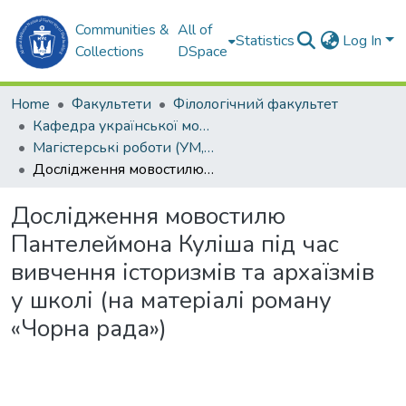
Communities &
All of
Statistics
Log In
Collections
DSpace
Home
Факультети
Філологічний факультет
Кафедра української мови, літератури та методики навчання (УМ, ЛтаМН)
Магістерські роботи (УМ, ЛтаМН)
Дослідження мовостилю Пантелеймона Куліша під час вивчення історизмів та архаїзмів у школі (на матеріалі роману «Чорна рада»)
Дослідження мовостилю
Пантелеймона Куліша під час
вивчення історизмів та архаїзмів
у школі (на матеріалі роману
«Чорна рада»)