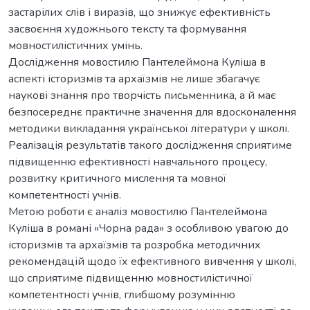
застарілих слів і виразів, що знижує ефективність
засвоєння художнього тексту та формування
мовностилістичних умінь.
Дослідження мовостилю Пантелеймона Куліша в
аспекті історизмів та архаїзмів не лише збагачує
наукові знання про творчість письменника, а й має
безпосереднє практичне значення для вдосконалення
методики викладання української літератури у школі.
Реалізація результатів такого дослідження сприятиме
підвищенню ефективності навчального процесу,
розвитку критичного мислення та мовної
компетентності учнів.
Метою роботи є аналіз мовостилю Пантелеймона
Куліша в романі «Чорна рада» з особливою увагою до
історизмів та архаїзмів та розробка методичних
рекомендацій щодо їх ефективного вивчення у школі,
що сприятиме підвищенню мовностилістичної
компетентності учнів, глибшому розумінню