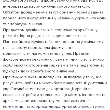
художнього тексту та формуванню у них здатності до
інтерпретації історико-культурного контексту.
Об’єктом дослідження є текст роману «Чорна рада» та
процес його використання у навчанні української мови
та літератури в школі.
Предметом дослідження є історизми та архаїзми у
романі «Чорна рада» як складова мовостилю
Пантелеймона Куліша та їх використання у шкільному
навчальному процесі для формування
мовностилістичної компетенції учнів. Предмет
фокусується на лексичних, граматичних і стилістичних
особливостях історизмів і архаїзмів та на педагогічних
підходах до їх ефективного вивчення.
Практичне значення дослідження полягає у тому, що
результати роботи можуть бути використані: учителями
української літератури для організації уроків та
позакласної роботи з текстами, що містять історизми та
архаїзми, з метою розвитку мовностилістичної
компетенції та історико-літературної обізнаності учнів;