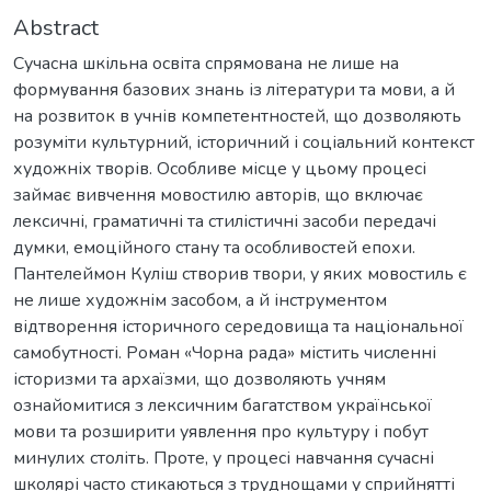
Abstract
Сучасна шкільна освіта спрямована не лише на
формування базових знань із літератури та мови, а й
на розвиток в учнів компетентностей, що дозволяють
розуміти культурний, історичний і соціальний контекст
художніх творів. Особливе місце у цьому процесі
займає вивчення мовостилю авторів, що включає
лексичні, граматичні та стилістичні засоби передачі
думки, емоційного стану та особливостей епохи.
Пантелеймон Куліш створив твори, у яких мовостиль є
не лише художнім засобом, а й інструментом
відтворення історичного середовища та національної
самобутності. Роман «Чорна рада» містить численні
історизми та архаїзми, що дозволяють учням
ознайомитися з лексичним багатством української
мови та розширити уявлення про культуру і побут
минулих століть. Проте, у процесі навчання сучасні
школярі часто стикаються з труднощами у сприйнятті