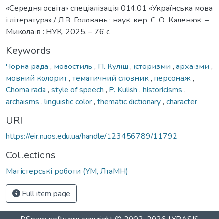
«Середня освіта» спеціалізація 014.01 «Українська мова
і література» / Л.В. Головань ; наук. кер. С. О. Каленюк. –
Миколаїв : НУК, 2025. – 76 с.
Keywords
Чорна рада
,
мовостиль
,
П. Куліш
,
історизми
,
архаїзми
,
мовний колорит
,
тематичний словник
,
персонаж
,
Chorna rada
,
style of speech
,
P. Kulish
,
historicisms
,
archaisms
,
linguistic color
,
thematic dictionary
,
character
URI
https://eir.nuos.edu.ua/handle/123456789/11792
Collections
Магістерські роботи (УМ, ЛтаМН)
Full item page