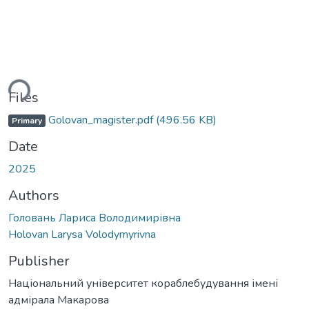
ading...
Files
Golovan_magister.pdf
(496.56 KB)
Primary
Date
2025
Authors
Головань Лариса Володимирівна
Holovan Larysa Volodymyrivna
Publisher
Національний університет кораблебудування імені
адмірала Макарова